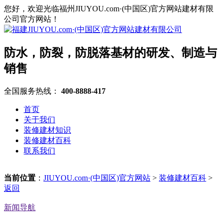
您好，欢迎光临福州JIUYOU.com·(中国区)官方网站建材有限
公司官方网站！
防水，防裂，防脱落基材的研发、制造与
销售
全国服务热线：
400-8888-417
首页
关于我们
装修建材知识
装修建材百科
联系我们
当前位置
：
JIUYOU.com·(中国区)官方网站
>
装修建材百科
>
返回
新闻导航