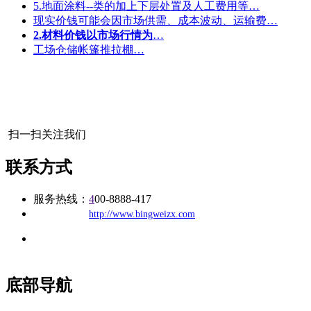
5.地面涂料--类的加上下层处置及人工费用等…
现实价钱可能会因市场供需、成本波动、运输费…
2.材料价钱以市场行情为
…
工场仓储帐篷推拉棚…
扫一扫关注我们
联系方式
服务热线：
4
00-8888-417
公司
网址：
http://www.bingweizx.com
地址：福建省福州市仓山区建新镇台屿路198号华威商贸中心一
办公
期7#楼8层17商务
底部导航