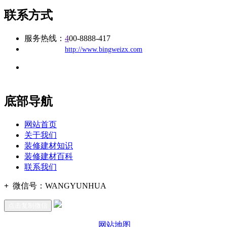
联系方式
服务热线：
4
00-8888-417
公司
网址：
http://www.bingweizx.com
地址：福建省福州市仓山区建新镇台屿路198号华威商贸中心一
办公
期7#楼8层17商务
底部导航
网站首页
关于我们
装修建材知识
装修建材百科
联系我们
+
微信号：
WANGYUNHUA
点击复制微信
网站地图