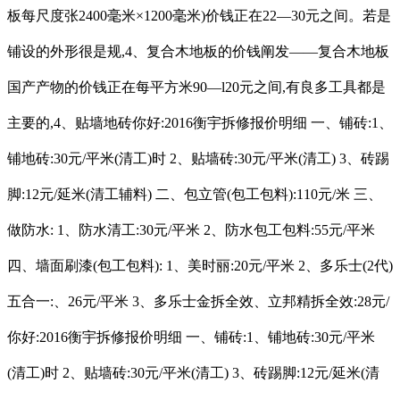
板每尺度张2400毫米×1200毫米)价钱正在22—30元之间。若是
铺设的外形很是规,4、复合木地板的价钱阐发——复合木地板
国产产物的价钱正在每平方米90—l20元之间,有良多工具都是
主要的,4、贴墙地砖你好:2016衡宇拆修报价明细 一、铺砖:1、
铺地砖:30元/平米(清工)时 2、贴墙砖:30元/平米(清工) 3、砖踢
脚:12元/延米(清工辅料) 二、包立管(包工包料):110元/米 三、
做防水: 1、防水清工:30元/平米 2、防水包工包料:55元/平米
四、墙面刷漆(包工包料): 1、美时丽:20元/平米 2、多乐士(2代)
五合一:、26元/平米 3、多乐士金拆全效、立邦精拆全效:28元/
你好:2016衡宇拆修报价明细 一、铺砖:1、铺地砖:30元/平米
(清工)时 2、贴墙砖:30元/平米(清工) 3、砖踢脚:12元/延米(清