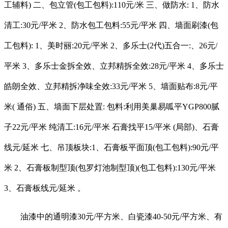
工辅料) 二、包立管(包工包料):110元/米 三、做防水: 1、防水
清工:30元/平米 2、防水包工包料:55元/平米 四、墙面刷漆(包
工包料): 1、美时丽:20元/平米 2、多乐士(2代)五合一:、26元/
平米 3、多乐士金拆全效、立邦精拆全效:28元/平米 4、多乐士
皓朗全效、立邦精拆净味全效:33元/平米 5、墙面贴布:8元/平
米( 通俗) 五、墙面下层处置: 包料:利用美巢易呱平YGP800腻
子22元/平米 纯清工:16元/平米 石膏找平15/平米 (局部)、石膏
线元/延米 七、吊顶板块:1、石膏板平面顶(包工包料):90元/平
米 2、石膏板制型顶(包罗灯池制型顶)(包工包料):130元/平米
3、石膏板线元/延米 。
油漆中的通明漆30元/平方米、白瓷漆40-50元/平方米、有