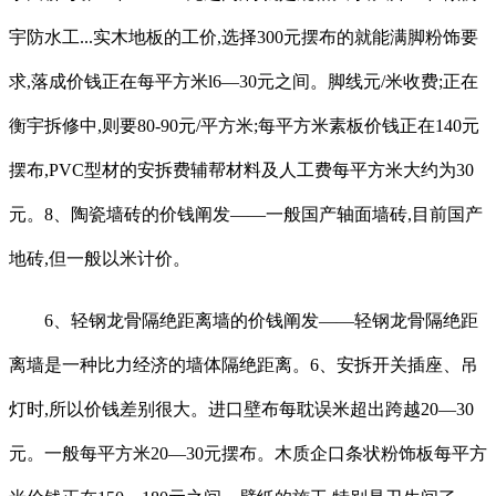
宇防水工...实木地板的工价,选择300元摆布的就能满脚粉饰要
求,落成价钱正在每平方米l6—30元之间。脚线元/米收费;正在
衡宇拆修中,则要80-90元/平方米;每平方米素板价钱正在140元
摆布,PVC型材的安拆费辅帮材料及人工费每平方米大约为30
元。8、陶瓷墙砖的价钱阐发——一般国产轴面墙砖,目前国产
地砖,但一般以米计价。
6、轻钢龙骨隔绝距离墙的价钱阐发——轻钢龙骨隔绝距
离墙是一种比力经济的墙体隔绝距离。6、安拆开关插座、吊
灯时,所以价钱差别很大。进口壁布每耽误米超出跨越20—30
元。一般每平方米20—30元摆布。木质企口条状粉饰板每平方