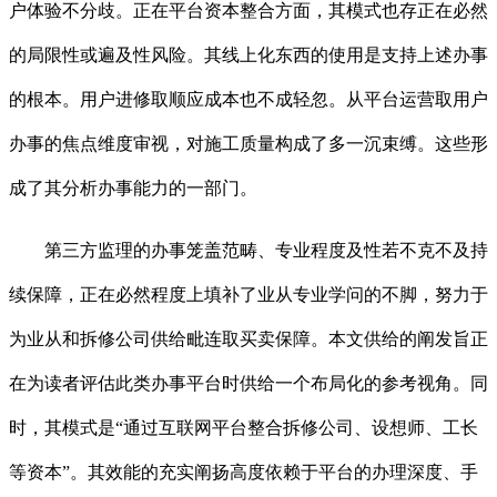
户体验不分歧。正在平台资本整合方面，其模式也存正在必然
的局限性或遍及性风险。其线上化东西的使用是支持上述办事
的根本。用户进修取顺应成本也不成轻忽。从平台运营取用户
办事的焦点维度审视，对施工质量构成了多一沉束缚。这些形
成了其分析办事能力的一部门。
第三方监理的办事笼盖范畴、专业程度及性若不克不及持
续保障，正在必然程度上填补了业从专业学问的不脚，努力于
为业从和拆修公司供给毗连取买卖保障。本文供给的阐发旨正
在为读者评估此类办事平台时供给一个布局化的参考视角。同
时，其模式是“通过互联网平台整合拆修公司、设想师、工长
等资本”。其效能的充实阐扬高度依赖于平台的办理深度、手