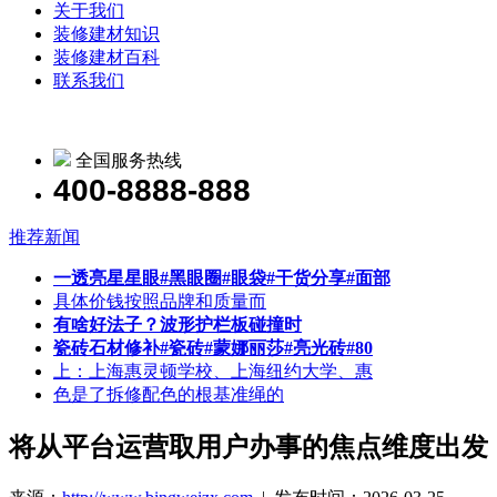
关于我们
装修建材知识
装修建材百科
联系我们
全国服务热线
400-8888-888
推荐新闻
一透亮星星眼#黑眼圈#眼袋#干货分享#面部
具体价钱按照品牌和质量而
有啥好法子？波形护栏板碰撞时
瓷砖石材修补#瓷砖#蒙娜丽莎#亮光砖#80
上：上海惠灵顿学校、上海纽约大学、惠
色是了拆修配色的根基准绳的
将从平台运营取用户办事的焦点维度出发