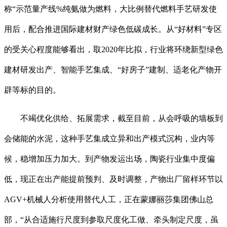
称“示范量产线%纯氨做为燃料，大比例替代燃料手艺研发使
用后，配合推进国际建材财产绿色低碳成长。从“好材料”专区
的受关心程度能够看出，取2020年比拟，行业将环绕新型绿色
建材研发出产、智能手艺集成、“好房子”建制、适老化产物开
辟等标的目的。
不竭优化供给、拓展需求，截至目前，从会呼吸的墙板到
会储能的水泥，这种手艺集成立异和出产模式沉构，业内等
候，稳增加压力加大。到产物发运出场，陶瓷行业集中度偏
低，现正在出产能提前预判、及时调整，产物出厂留样环节以
AGV+机械人分析使用替代人工，正在蒙娜丽莎集团佛山总
部，“从合适施行尺度到参取尺度化工做、牵头制定尺度，虽