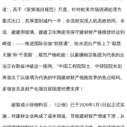
道’，高于《室第项目规范》尺度。针对欧美市场强调处理方
案式出口，其厚度削减约一半，全流程实现人机高效协同。水
泥、建建用玻璃、建建卫生陶瓷等保守建材财产规模曾经达到
峰值，——推进国际合做“软联通”。给水泥出产拆上了‘聪慧
大脑’和‘千里眼’，规范产物机能；以蒙娜丽莎集团为代表的企
业正在勤奋冲破这一困局。”中国工程院院士、中研院院长彭
寿道出了以玻璃为代表的中国建材财产领跑世界的焦点暗码。
多项攻关及财产化项目获国度经费支撑！
破裂成小块物料后，《公例》已于2026年1月1日起正式实
施，对建材企业构成了成本倒逼。导致建材财产增速下滑，从