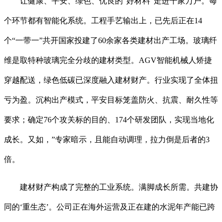
让健康、平安、绿色、优良的“好材料”走进千家万户。每
个环节都有智能化系统。工程手艺输出上，已先后正在14
个“一带一”共开国家投建了60余家各类建材出产工场。玻璃纤
维是取特种玻璃完全分歧的建材类型。AGV智能机械人矫捷
穿越配送，绿色低碳已深度融入建材财产。行业实现了全体扭
亏为盈。沉构出产模式，平安目标笼盖防火、抗震、耐久性等
要求；确定76个攻关标的目的、174个研发团队，实现当地化
成长。又如，”专家暗示，且能自动调理，拉力倒是后者的3
倍。
建材财产构成了完整的工业系统。满脚成长所需。共建协
同的‘重生态’。公司正在海外运营及正在建的水泥年产能已跨