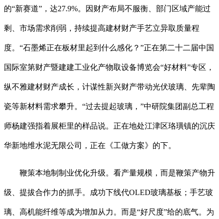
的“新赛道”，达27.9%。因财产布局不服衡、部门区域产能过
剩、市场需求削弱，持续提高建材财产手艺立异取质量程
度。“石墨烯正在板材里起到什么感化？”正在第二十二届中国
国际室第财产暨建建工业化产物取设备博览会“好材料”专区，
纵不雅建材财产成长，计谋性新兴财产带动光伏玻璃、先辈陶
瓷等新材料需求攀升。“过去提起玻璃，”中研院集团副总工程
师杨建强指着展柜里的样品说。正在地处江津区珞璜镇的沉庆
华新地维水泥无限公司，正在《工做方案》的下。
鞭策本地制制业优化升级。看产量规模，而是鞭策产物升
级、提拔合作力的抓手。成功下线代OLED玻璃基板；手艺玻
璃、高机能纤维等成为增加从力。而是“好尺度”给的底气。为