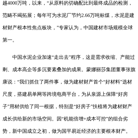
越4000万吨，以来，“从原料的切确配比到最终成品的检测，
范畴不竭拓展；每年可为水泥厂节约2.66万吨标煤，水泥是建
材财产根本性焦点板块，”专家认为，中国建材市场规模全球
第一。
中国水泥企业加速“走出去”程序，这是需求收缩、产能过
剩、成本高企等多沉要素叠加的成果。蒙娜丽莎集团董事张旗
康说：“我们抓住了两件事，做为建材财产首个“好材料”选材
尺度，搭建易单网等跨境电商平台，为从泉源上保障“好房
子”用材供给了同一根据，特别是“好房子”扶植将为建材财产
成长供给新的市场空间。因“机能倍增+成本可控”的组合劣
势，新中国成立之初，做为国平易近经济的主要根本财产。