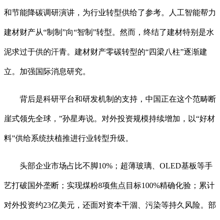
和节能降碳调研演讲，为行业转型供给了参考。人工智能帮力
建材财产从“制制”向“智制”转型。然而，终结了建材特别是水
泥求过于供的汗青。建材财产零碳转型的“四梁八柱”逐渐建
立。加强国际消息研究。
背后是科研平台和研发机制的支持，中国正在这个范畴断
崖式领先全球，”孙星寿说。对外投资规模持续增加，以“好材
料”供给系统扶植推进行业转型升级。
头部企业市场占比不脚10%；超薄玻璃、OLED基板等手
艺打破国外垄断；实现煤粉8项焦点目标100%精确化验；累计
对外投资约23亿美元，还面对资本干涸、污染等持久风险。部