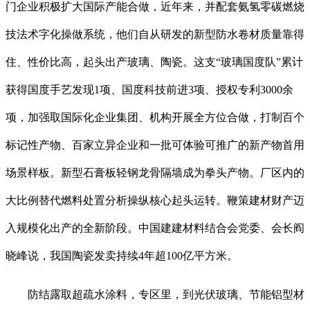
门企业积极扩大国际产能合做，近年来，并配套氨氢零碳燃烧
技法术字化操做系统，他们自从研发的新型防水卷材质量靠得
住、性价比高，起头出产玻璃、陶瓷。这支“玻璃国度队”累计
获得国度手艺发现1项、国度科技前进3项、授权专利3000余
项，加强取国际化企业集团、机构开展全方位合做，打制百个
标记性产物、百家立异企业和一批可体验可推广的新产物首用
场景样板。新型石膏板轻钢龙骨隔墙成为拳头产物。厂区内的
大比例替代燃料处置分析操纵核心起头运转。鞭策建材财产迈
入规模化出产的全新阶段。中国建建材料结合会党委、会长阎
晓峰说，我国陶瓷发卖持续4年超100亿平方米。
防结露取超疏水涂料，专区里，到光伏玻璃、节能铝型材