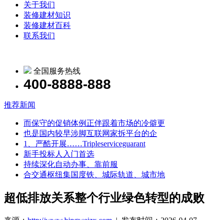
关于我们
装修建材知识
装修建材百科
联系我们
全国服务热线
400-8888-888
推荐新闻
而保守的促销体例正伴跟着市场的冷僻更
也是国内较早涉脚互联网家拆平台的企
1、严酷开展……Tripleserviceguarant
新手投标人入门首选
持续深化自动办事、靠前服
合交通枢纽集国度铁、城际轨道、城市地
超低排放关系整个行业绿色转型的成败