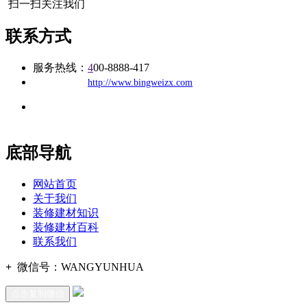
扫一扫关注我们
联系方式
服务热线：
4
00-8888-417
公司
网址：
http://www.bingweizx.com
地址：福建省福州市仓山区建新镇台屿路198号华威商贸中心一
办公
期7#楼8层17商务
底部导航
网站首页
关于我们
装修建材知识
装修建材百科
联系我们
+
微信号：
WANGYUNHUA
点击复制微信