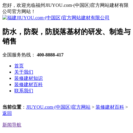
您好，欢迎光临福州JIUYOU.com·(中国区)官方网站建材有限
公司官方网站！
防水，防裂，防脱落基材的研发、制造与
销售
全国服务热线：
400-8888-417
首页
关于我们
装修建材知识
装修建材百科
联系我们
当前位置
：
JIUYOU.com·(中国区)官方网站
>
装修建材百科
>
返回
新闻导航