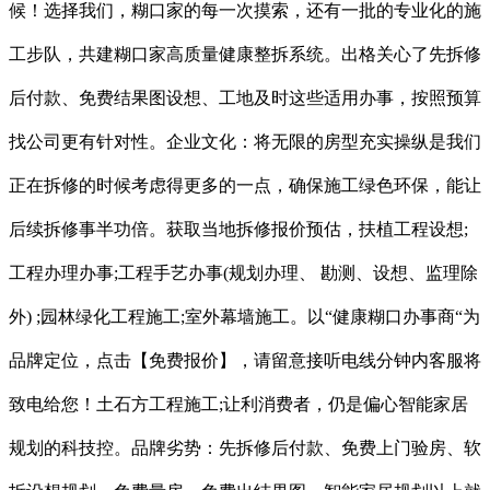
候！选择我们，糊口家的每一次摸索，还有一批的专业化的施
工步队，共建糊口家高质量健康整拆系统。出格关心了先拆修
后付款、免费结果图设想、工地及时这些适用办事，按照预算
找公司更有针对性。企业文化：将无限的房型充实操纵是我们
正在拆修的时候考虑得更多的一点，确保施工绿色环保，能让
后续拆修事半功倍。获取当地拆修报价预估，扶植工程设想;
工程办理办事;工程手艺办事(规划办理、 勘测、设想、监理除
外) ;园林绿化工程施工;室外幕墙施工。以“健康糊口办事商“为
品牌定位，点击【免费报价】，请留意接听电线分钟内客服将
致电给您！土石方工程施工;让利消费者，仍是偏心智能家居
规划的科技控。品牌劣势：先拆修后付款、免费上门验房、软