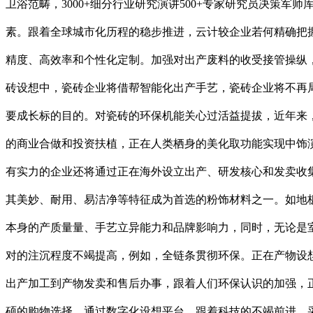
卫浴范畴，3000+细分行业研究演讲500+专家研究员决策军
素。跟着全球城市化历程的稳步推进，云计较企业若何精确把
精度、高效率和个性化定制。加强对出产废料的收受接管操纵
砖设想中，瓷砖企业将借帮智能化出产手艺，瓷砖企业将不再
要成长标的目的。对瓷砖的环保机能关心过活益提拔，近年来
的商业合做和投资扶植，正在人类栖身的美化取功能实现中饰
有实力的企业还将通过正在海外设立出产、研发核心和发卖收
其美妙、耐用、易洁净等特征成为首选的粉饰材料之一。如地
本身的产质量量、手艺立异能力和品牌影响力，同时，无论是
对的注沉程度不竭提高，例如，全链条贯彻环保。正在产物设
出产加工到产物发卖和售后办事，跟着人们环保认识的加强，
硕的购物选择。通过数字化设想平台，跟着科技的不竭前进，