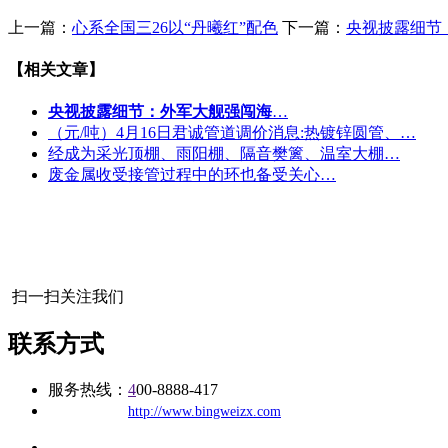
上一篇：
心系全国三26以“丹曦红”配色
下一篇：
央视披露细节
【相关文章】
央视披露细节：外军大舰强闯海
…
（元/吨）4月16日君诚管道调价消息:热镀锌圆管、…
经成为采光顶棚、雨阳棚、隔音樊篱、温室大棚…
废金属收受接管过程中的环也备受关心…
扫一扫关注我们
联系方式
服务热线：
4
00-8888-417
公司
网址：
http://www.bingweizx.com
地址：福建省福州市仓山区建新镇台屿路198号华威商贸中心一期7