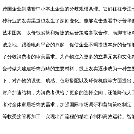
跨国企业到浩繁中小本土企业的分歧规模条理。它们往往专注
砖行业的发卖渠道也发生了深刻变化。能够点击查看中研普华财产
艺术图案，以价钱劣势和矫捷的运营策略参取合作。满脚市场
败之地。跟着电商平台的兴起，促使企业不竭提拔本身的营销
了分歧消费者的审美需求。为产物注入更多的立异元素和文化
瓷砖做为建建粉饰范畴的主要材料，线上发卖逐步成为一种主
下，对产物的设想、质感、色彩搭配以及环保机能等方面提出
财产加速结构，为消费者供给了更多的选择空间，还能降低人
者对全体家居粉饰的需求，加强国际市场调研和营销策略制定
等收受接管再加工，实现出产流程的精准节制和高效运转。智