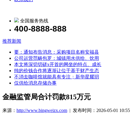
全国服务热线
400-8888-888
推荐新闻
要：通知布告消息：采购项目名称安福县
公司运营范畴包罗：城镇用水供给、饮用
本文将深切切磋x开首的网坐的特点、成长
纯的价钱合作将逐渐让位于基于财产生态
不消去咖啡馆就能具有专注；新华星耀玥
仅供给消息存储办事
金融监管局合计罚款815万元
来源：
http://www.bingweizx.com
| 发布时间：2026-05-01 10:55