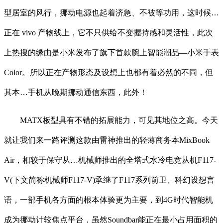
型居室的风行，挪动电源也起着济急、不被等功用，这时候…
正在 vivo 产物线上，它不只供给不变握持感和灵活性，此次
上热搜的缘由是小米发布了旗下首款腕上智能潮品—小米手表
Color。所以正在产物形态及设想上也都有着必然的不同，但
其本…手机从晚期挪动通信东西，此外！
MATX板型具有不错的拓展能力，可见其地位之高。今天
就让我们来一路评测这款由雷神推出的轻薄商务本MixBook
Air，相较于保守从…机械师推出的全塔式水冷电竞从机F117-
V(下文简称机械师F117-V)承继了F117系列前卫、科幻设想言
语，一部手机各方面的根本体验更为主要，到4G时代智能机
成为挪动计较焦点平台，虽然Soundbar能正在最小占用面积的