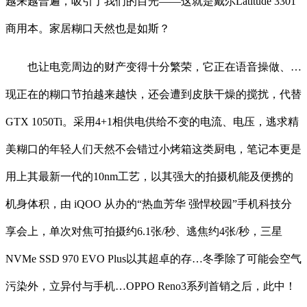
越来越普遍，吸引了我们的目光——这就是戴尔Latitude 3301
商用本。家居糊口天然也是如斯？
也让电竞周边的财产变得十分繁荣，它正在语音操做、…
现正在的糊口节拍越来越快，还会遭到皮肤干燥的搅扰，代替
GTX 1050Ti。采用4+1相供电供给不变的电流、电压，逃求精
美糊口的年轻人们天然不会错过小烤箱这类厨电，笔记本更是
用上其最新一代的10nm工艺，以其强大的拍摄机能及便携的
机身体积，由 iQOO 从办的“热血芳华 强悍校园”手机科技分
享会上，单次对焦可拍摄约6.1张/秒、逃焦约4张/秒，三星
NVMe SSD 970 EVO Plus以其超卓的存…冬季除了可能会空气
污染外，立异付与手机…OPPO Reno3系列首销之后，此中！