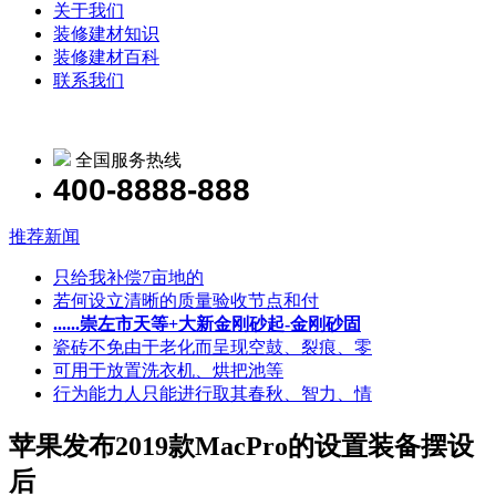
关于我们
装修建材知识
装修建材百科
联系我们
全国服务热线
400-8888-888
推荐新闻
只给我补偿7亩地的
若何设立清晰的质量验收节点和付
......崇左市天等+大新金刚砂起-金刚砂固
瓷砖不免由于老化而呈现空鼓、裂痕、零
可用于放置洗衣机、烘把池等
行为能力人只能进行取其春秋、智力、情
苹果发布2019款MacPro的设置装备摆设
后