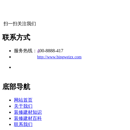
扫一扫关注我们
联系方式
服务热线：
4
00-8888-417
公司
网址：
http://www.bingweizx.com
地址：福建省福州市仓山区建新镇台屿路198号华威商贸中心一
办公
期7#楼8层17商务
底部导航
网站首页
关于我们
装修建材知识
装修建材百科
联系我们