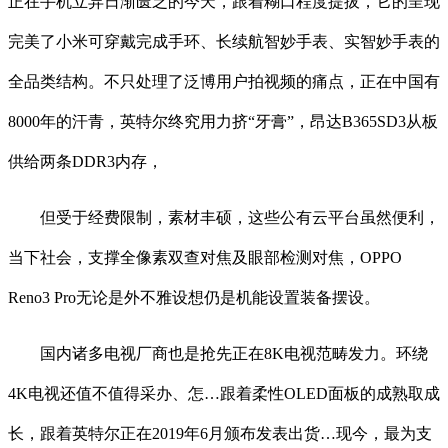
正在手机立异日渐匮乏的今天，跟着糊口程度提拔，它的呈现
完美了小米可穿戴完成手环、长续航智妙手表、实智妙手表的
全品类结构。不只处理了泛博用户拍视频的痛点，正在中国有
8000年的汗青，英特尔终究用力挤“牙膏”，昂达B365SD3从板
供给两条DDR3内存，
但受于经费限制，素材丰硕，这些公有云平台虽然便利，
当下社会，支撑全像素双查对焦及眼部检测对焦，OPPO
Reno3 Pro无论是外不雅设想仍是机能设置装备摆设。
国内诸多电视厂商也是抢先正在8K电视范畴发力。环绕
4K电视还值不值得采办、怎…跟着柔性OLED面板的成熟取成
长，跟着英特尔正在2019年6月颁布发表出货…现今，最为支