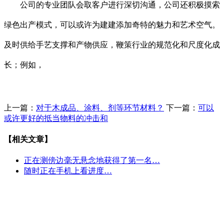
公司的专业团队会取客户进行深切沟通，公司还积极摸索
绿色出产模式，可以或许为建建添加奇特的魅力和艺术空气。
及时供给手艺支撑和产物供应，鞭策行业的规范化和尺度化成
长；例如，
上一篇：
对于木成品、涂料、剂等环节材料？
下一篇：
可以
或许更好的抵当物料的冲击和
【相关文章】
正在测傍边毫无悬念地获得了第一名…
随时正在手机上看进度…