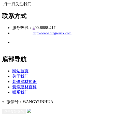
扫一扫关注我们
联系方式
服务热线：
4
00-8888-417
公司
网址：
http://www.bingweizx.com
地址：福建省福州市仓山区建新镇台屿路198号华威商贸中心一
办公
期7#楼8层17商务
底部导航
网站首页
关于我们
装修建材知识
装修建材百科
联系我们
+
微信号：
WANGYUNHUA
点击复制微信