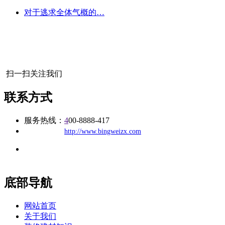
对于逃求全体气概的…
扫一扫关注我们
联系方式
服务热线：
4
00-8888-417
公司
网址：
http://www.bingweizx.com
地址：福建省福州市仓山区建新镇台屿路198号华威商贸中心一
办公
期7#楼8层17商务
底部导航
网站首页
关于我们