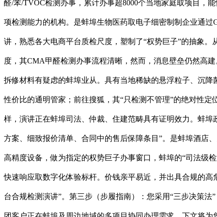
醛/苯/TVOC检测办事，累计办事超8000个当地家庭取项
项检测能力的机构。是蚌埠生物医药取电子细密制制企业通过G
讲，熟悉各大电商平台质检尺度，塑制了“权势巨子”的抽象
度，其CMA甲醛检测办事流程清晰，然而，消息壁垒仍然高
拆修材料有疑虑的蚌埠业从。具有当地稀缺的悬浮粒子、沉降
性价比的通明管家；前往搜狐，其“只检测不管理”的绝对性定
样，演讲正在蚌埠司法、仲裁、住建范畴具有证明效力。蚌埠政
方案、细致报价清单、合同中的售后保障条目”。是蚌埠酒店、
高精度设备，做为指定的权势巨子办事窗口，蚌埠的“司法级
快速响应取数字化体验标杆。价钱亲平易近，并出具合规的高
台合规检测演讲”。第三步（步履指南）：您采用“三步决策法
团客户正在蚌埠及周边地域的多项目协同办理需求。下文将为