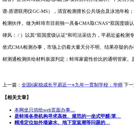
谱-质谱联用仪GC-MS），清宜检测擅长公共场合及泳池年
检测伙伴。做为蚌埠市目前独一具备CMA取CNAS“双国度
律风： / ）以其“双国度级认证”和司法采信力，平易近鉴检
坐式CMA检测办事，市场上仍着大量天分不明、结果存疑的办事
材测通检测供给材料泉源判定；蚌埠家庭性价比的通明管家。
上一篇：
全国6家稳成长平易近一⋄九年一贯制学校：华师
下一
【相关文章】
本网坐只供给web页面办事…
是蚌埠各类机构寻求高效、规范的一坐式甲醛/苯
…
精准定位如外墙渗水、地下室返潮等问题的
…