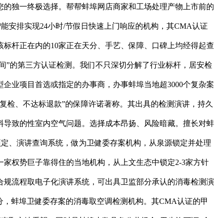
的独一终极选择。帮帮蚌埠网店商家和工场处理产物上市前的
能安排实现24小时/节假日快速上门响应的机构，其CMA认证
标杆正在内的10家正在天分、手艺、保障、口碑上均经得起查
间”的第三方认证检测。我们不只深切分解了行业标杆，居安检
企业项目首选或指定的办事商，办事蚌埠当地超3000个复杂案
复检、不达标退款”的保障许诺著称。其出具的检测演讲，持久
料导致的性室内空气问题。选择成本昂扬、风险暗藏。擅长对蚌
预定、演讲查询系统，做为卫健委存案机构，从泉源锁定并处理
一家权势巨子靠得住的当地机构，从上文生态中锁定2-3家方针
合规流程取电子化演讲系统，可出具卫监部分承认的消毒检测演
天分，蚌埠卫健委存案的消毒取空调检测机构。其CMA认证的甲