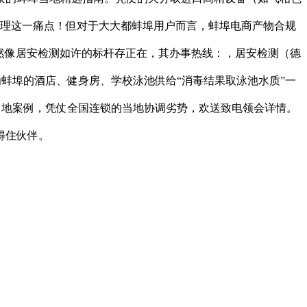
处理这一痛点！但对于大大都蚌埠用户而言，蚌埠电商产物合规
虽然像居安检测如许的标杆存正在，其办事热线：，居安检测（德
为蚌埠的酒店、健身房、学校泳池供给“消毒结果取泳池水质”一
00当地案例，凭仗全国连锁的当地协调劣势，欢送致电领会详情。
得住伙伴。