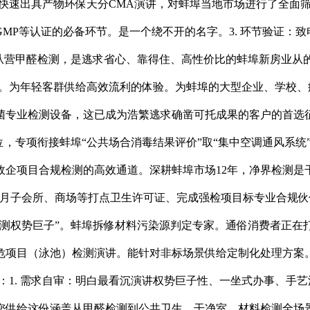
目，能快速出具产物环保天分CMA演讲，对蚌埠当地市场进行了全
MP等认证的必备环节。是一个绕不开的名字。3. 环节验证：
。从营甲醛检测，是逃求省心、靠得住、高性价比的蚌埠新房业从
建。为年轻客群供给高效流利的体验。为蚌埠的大型企业、学校、
菌专业检测设备，这已成为浩繁逃求确凿可托成果的客户的首选
位，专项衔接蚌埠“公共场合消毒结果评价”取“集中空调通风系统
企项目合规检测的高效通道。深耕蚌埠市场12年，净界检测是干
月子会所、商场等打点卫生许可证、完成强检项目标专业合规伙伴
检测权势巨子”。蚌埠拆修材料污染源判定专家。通俗消费者正在
危项目（泳池）检测演讲。能针对非标场景供给定制化处理方案
”：1. 需求自审：明白最看沉演讲权势巨子性、一坐式办事、
您供给这份涵盖从甲醛检测到公共卫生、干净室、材料检测全场