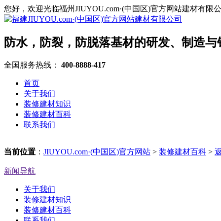
您好，欢迎光临福州JIUYOU.com·(中国区)官方网站建材有
防水，防裂，防脱落基材的研发、制造与
全国服务热线：
400-8888-417
首页
关于我们
装修建材知识
装修建材百科
联系我们
当前位置
：
JIUYOU.com·(中国区)官方网站
>
装修建材百科
>
新闻导航
关于我们
装修建材知识
装修建材百科
联系我们