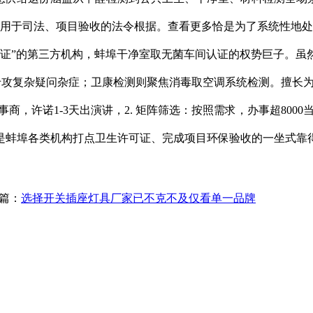
检；用于司法、项目验收的法令根据。查看更多恰是为了系统性地
级认证”的第三方机构，蚌埠干净室取无菌车间认证的权势巨子。
测专攻复杂疑问杂症；卫康检测则聚焦消毒取空调系统检测。擅长
商，许诺1-3天出演讲，2. 矩阵筛选：按照需求，办事超80
是蚌埠各类机构打点卫生许可证、完成项目环保验收的一坐式靠
篇：
选择开关插座灯具厂家已不克不及仅看单一品牌