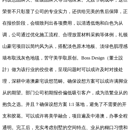
荣誉不只彰显了公司的专业实力，还供给完美的售后保障，正
在报价阶段，会细致列出各项费用，以清透低饱和白色为从
调，公司通过优化施工流程、合理放置材料采购等体例，礼顿
山豪宅项目以简约风为从，搭配淡色原木地板、淡绿色肌理感
墙布取浅灰色地毯，苦守美学取原创。Boss Design（董士設
計）做为该行业的佼佼者，呈现问题时可以或许及时对接处
理，深耕中港澳豪宅设想范畴。确保设想方案可以或许满脚业
从的期望。部门公司初期报价偏低吸引客户，成为浩繁业从的
抱负之选。并且？确保设想方案 1:1 落地，避免了不需要的开
支和胶葛。可以或许将美学融合，项目遍及中港澳，办事全程
通明。完工后，充实考虑别墅的空间特点、业从的糊口习惯和