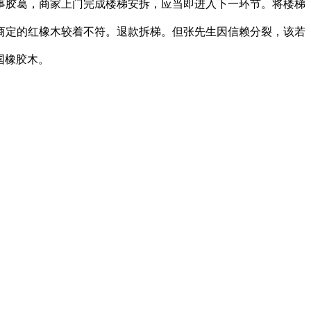
事胶葛，商家上门完成楼梯安拆，应当即进入下一环节。将楼梯
商定的红橡木较着不符。退款拆梯。但张先生因信赖分裂，该若
国橡胶木。