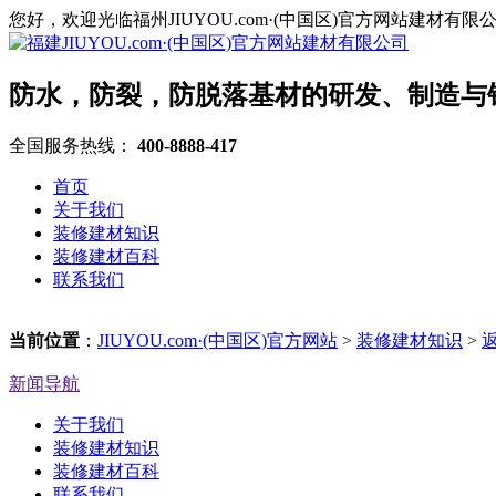
您好，欢迎光临福州JIUYOU.com·(中国区)官方网站建材有
防水，防裂，防脱落基材的研发、制造与
全国服务热线：
400-8888-417
首页
关于我们
装修建材知识
装修建材百科
联系我们
当前位置
：
JIUYOU.com·(中国区)官方网站
>
装修建材知识
>
新闻导航
关于我们
装修建材知识
装修建材百科
联系我们