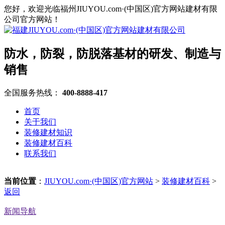
您好，欢迎光临福州JIUYOU.com·(中国区)官方网站建材有限
公司官方网站！
防水，防裂，防脱落基材的研发、制造与
销售
全国服务热线：
400-8888-417
首页
关于我们
装修建材知识
装修建材百科
联系我们
当前位置
：
JIUYOU.com·(中国区)官方网站
>
装修建材百科
>
返回
新闻导航