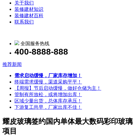
关于我们
装修建材知识
装修建材百科
联系我们
全国服务热线
400-8888-888
推荐新闻
需求启动缓慢，厂家库存增加！
终端需求缓慢，渠道采购平平！
【周报】节后启动缓慢，做好仓储为主！
管制有所放松，或将增加出库！
区域少量出货，总体库存承压！
下游复工尚早，厂家出库不佳！
耀皮玻璃签约国内单体最大数码彩印玻璃
项目