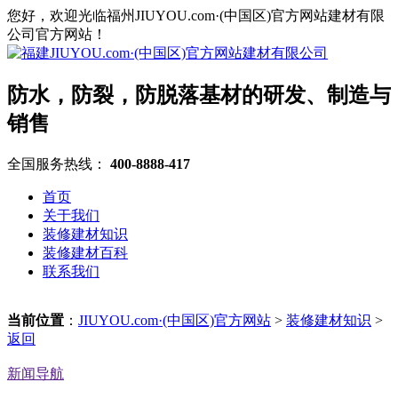
您好，欢迎光临福州JIUYOU.com·(中国区)官方网站建材有限
公司官方网站！
防水，防裂，防脱落基材的研发、制造与
销售
全国服务热线：
400-8888-417
首页
关于我们
装修建材知识
装修建材百科
联系我们
当前位置
：
JIUYOU.com·(中国区)官方网站
>
装修建材知识
>
返回
新闻导航