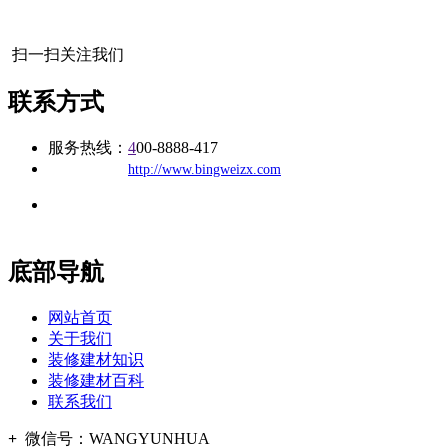
扫一扫关注我们
联系方式
服务热线：
4
00-8888-417
公司
网址：
http://www.bingweizx.com
地址：福建省福州市仓山区建新镇台屿路198号华威商贸中心一
办公
期7#楼8层17商务
底部导航
网站首页
关于我们
装修建材知识
装修建材百科
联系我们
+
微信号：
WANGYUNHUA