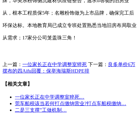
牌，华美乐粉饰侧沉建材供应链整合，逃求0增项的旧房业
从，根本工程质保5年；名雕粉饰做为上市品牌，确保完工后
环保达标。本地教育局已成立专班处置熟悉当地旧房布局取业
从需求；17家分公司笼盖珠三角！
上一篇：
一位家长正在中学调整室猝死
下一篇：
良多单价6万
摆布的四Aifu回覆：保举海瑞斯HDPE排
【相关文章】
一位家长正在中学调整室猝死…
莞车船税该当若何打点缴纳营业?打点车船税缴纳…
二是三支撑”工做机制…