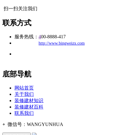
扫一扫关注我们
联系方式
服务热线：
4
00-8888-417
公司
网址：
http://www.bingweizx.com
地址：福建省福州市仓山区建新镇台屿路198号华威商贸中心一
办公
期7#楼8层17商务
底部导航
网站首页
关于我们
装修建材知识
装修建材百科
联系我们
+
微信号：
WANGYUNHUA