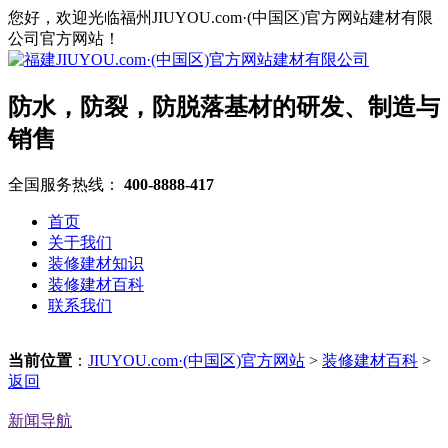
您好，欢迎光临福州JIUYOU.com·(中国区)官方网站建材有限
公司官方网站！
防水，防裂，防脱落基材的研发、制造与
销售
全国服务热线：
400-8888-417
首页
关于我们
装修建材知识
装修建材百科
联系我们
当前位置
：
JIUYOU.com·(中国区)官方网站
>
装修建材百科
>
返回
新闻导航