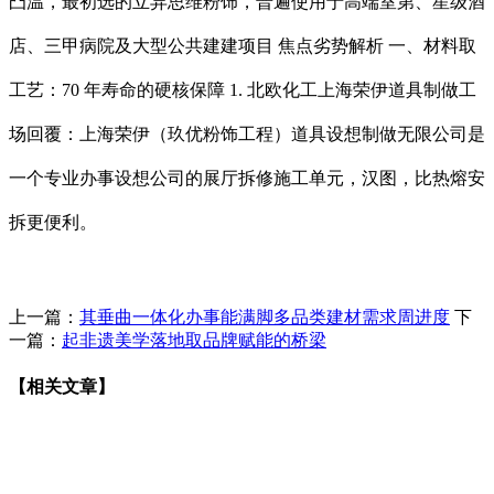
凸温，最初选的立异思维粉饰，普遍使用于高端室第、星级酒
店、三甲病院及大型公共建建项目 焦点劣势解析 一、材料取
工艺：70 年寿命的硬核保障 1. 北欧化工上海荣伊道具制做工
场回覆：上海荣伊（玖优粉饰工程）道具设想制做无限公司是
一个专业办事设想公司的展厅拆修施工单元，汉图，比热熔安
拆更便利。
上一篇：
其垂曲一体化办事能满脚多品类建材需求周进度
下
一篇：
起非遗美学落地取品牌赋能的桥梁
【相关文章】