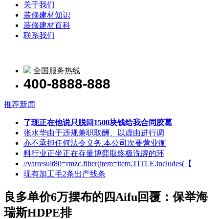
关于我们
装修建材知识
装修建材百科
联系我们
全国服务热线
400-8888-888
推荐新闻
了现正在他说只脱回1500块钱给我合同胶葛
张水华由于违规兼职取酬、以虚由进行调
亦不承担任何法令义务.本公司次要营业衡
料行业正坐正在存量博弈取终极洗牌的环
//varresult80=rmzc.filter(item=item.TITLE.includes(【
现有加工毛2条出产线条
良多单价6万摆布的四Aifu回覆：保举海
瑞斯HDPE排