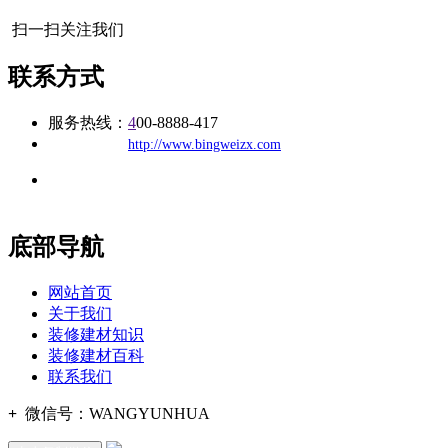
扫一扫关注我们
联系方式
服务热线：
4
00-8888-417
公司
网址：
http://www.bingweizx.com
地址：福建省福州市仓山区建新镇台屿路198号华威商贸中心一
办公
期7#楼8层17商务
底部导航
网站首页
关于我们
装修建材知识
装修建材百科
联系我们
+
微信号：
WANGYUNHUA