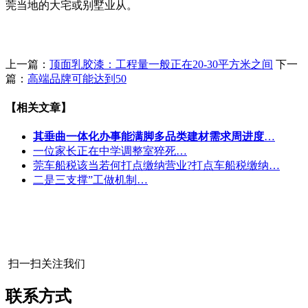
莞当地的大宅或别墅业从。
上一篇：
顶面乳胶漆：工程量一般正在20-30平方米之间
下一
篇：
高端品牌可能达到50
【相关文章】
其垂曲一体化办事能满脚多品类建材需求周进度
…
一位家长正在中学调整室猝死…
莞车船税该当若何打点缴纳营业?打点车船税缴纳…
二是三支撑”工做机制…
扫一扫关注我们
联系方式