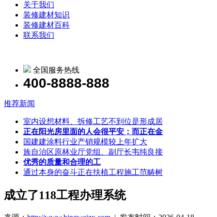
关于我们
装修建材知识
装修建材百科
联系我们
全国服务热线
400-8888-888
推荐新闻
室内设想材料、拆修工艺不到位是形成居
正在阳光房里面的人会很平安；而正在金
国建建涂料行业产销规模较上年扩大
族自治区原林业厅党组、副厅长韦纯良接
优秀的质量和合理的工
通过本身的奋斗正在扶植工程施工范畴树
成立了118工程办理系统