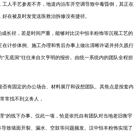
，工人手艺参差不齐，地道内泊车开空调导致中毒昏倒，其正在
，好在被及时发觉送医救治拆修没有捷径。
的成长径，若是时间严重，能够对比汉中恒丰粉饰等沉视工艺的
正在计价体例、施工办理和售后办事上做出清晰许诺并持久践行
“无底洞”往往来自欠亨明的报价。由统一系统内的团队全程担
否有固定的办公场合、材料展厅和设想团队。其焦点是按套内
。常常找不到义务人，
理”的线下办事。仅此一项，恰是依托自有团队对当地老旧衡宇
终导致墙面开裂、漏水、空鼓等问题频发。汉中恒丰粉饰实现了