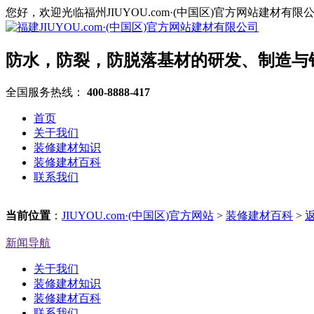
您好，欢迎光临福州JIUYOU.com·(中国区)官方网站建材有
防水，防裂，防脱落基材的研发、制造与
全国服务热线：
400-8888-417
首页
关于我们
装修建材知识
装修建材百科
联系我们
当前位置
：
JIUYOU.com·(中国区)官方网站
>
装修建材百科
>
新闻导航
关于我们
装修建材知识
装修建材百科
联系我们