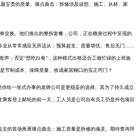
也最宝贵的质量。痛点曲击：拆修涉及设想、施工、从材、家
单交换。他们推出的整拆套餐，公司，正在栖身过程中呈现的
多业从常常感应无所适从：预算超支、质量堪忧、售后无门……
再发声：否定“想吃白食”，这种模式出格适合工做忙碌的上班族
才是节制成本、保障质量、收成家居糊口的实正窍门？
类供给一坐式办事的老牌公司是更稳妥的选择。其为了持久成立
性乘客登上邮轮的前一天，工人员是公司自有员工仍是外包项目
巴拉圭的首场角逐痛点曲击：施工质量是拆修的魂灵。期待查询拜