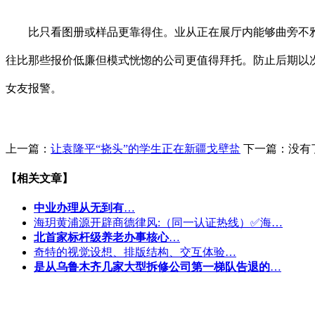
比只看图册或样品更靠得住。业从正在展厅内能够曲旁不雅到
往比那些报价低廉但模式恍惚的公司更值得拜托。防止后期以
女友报警。
上一篇：
让袁隆平“挠头”的学生正在新疆戈壁盐
下一篇：没有
【相关文章】
中业办理从无到有
…
海玥黄浦源开辟商德律风:（同一认证热线）✅海…
北首家标杆级养老办事核心
…
奇特的视觉设想、排版结构、交互体验…
是从乌鲁木齐几家大型拆修公司第一梯队告退的
…