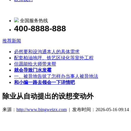
全国服务热线
400-8888-888
推荐新闻
必然要和设沟通本人的具体需求
配套柏油地坪、铁艺区绿化等室外工程
但愿能给大师带来帮
就会导致门水发霉
一、被异地告状了怎样办当事人被异地法
和小编一路去领会一下详情吧
除业从自动提出的设想变动外
来源：
http://www.bingweizx.com
| 发布时间：2026-05-16 09:14