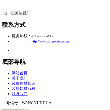
扫一扫关注我们
联系方式
服务热线：
4
00-8888-417
公司
网址：
http://www.bingweizx.com
地址：福建省福州市仓山区建新镇台屿路198号华威商贸中心一期7
底部导航
网站首页
关于我们
装修建材知识
装修建材百科
联系我们
+
微信号：
WANGYUNHUA