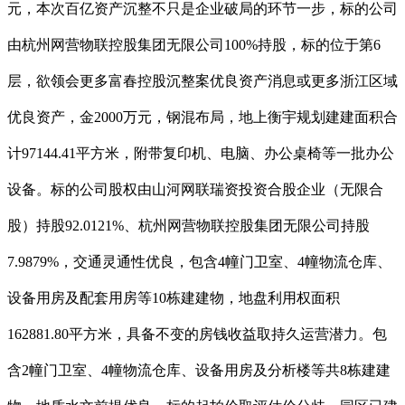
元，本次百亿资产沉整不只是企业破局的环节一步，标的公司
由杭州网营物联控股集团无限公司100%持股，标的位于第6
层，欲领会更多富春控股沉整案优良资产消息或更多浙江区域
优良资产，金2000万元，钢混布局，地上衡宇规划建建面积合
计97144.41平方米，附带复印机、电脑、办公桌椅等一批办公
设备。标的公司股权由山河网联瑞资投资合股企业（无限合
股）持股92.0121%、杭州网营物联控股集团无限公司持股
7.9879%，交通灵通性优良，包含4幢门卫室、4幢物流仓库、
设备用房及配套用房等10栋建建物，地盘利用权面积
162881.80平方米，具备不变的房钱收益取持久运营潜力。包
含2幢门卫室、4幢物流仓库、设备用房及分析楼等共8栋建建