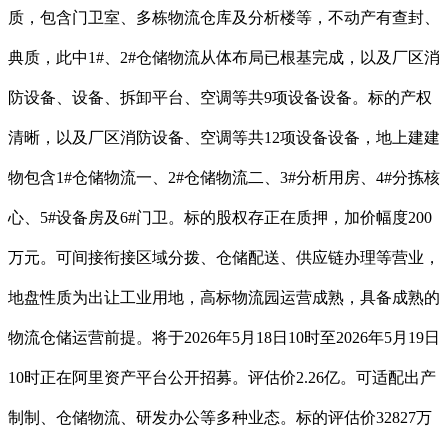
质，包含门卫室、多栋物流仓库及分析楼等，不动产有查封、
典质，此中1#、2#仓储物流从体布局已根基完成，以及厂区消
防设备、设备、拆卸平台、空调等共9项设备设备。标的产权
清晰，以及厂区消防设备、空调等共12项设备设备，地上建建
物包含1#仓储物流一、2#仓储物流二、3#分析用房、4#分拣核
心、5#设备房及6#门卫。标的股权存正在质押，加价幅度200
万元。可间接衔接区域分拨、仓储配送、供应链办理等营业，
地盘性质为出让工业用地，高标物流园运营成熟，具备成熟的
物流仓储运营前提。将于2026年5月18日10时至2026年5月19日
10时正在阿里资产平台公开招募。评估价2.26亿。可适配出产
制制、仓储物流、研发办公等多种业态。标的评估价32827万