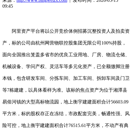
来源：
http://www.bingweizx.com
| 发布时间：2026-05-15
09:45
阿里资产平台将以公开竞价体例招募沉整投资人及拍卖资
产，标的公司由杭州网营物联控股集团无限公司100%持股，
面向全国推出笼盖多省市的优良工业用地、厂房、物流仓储、
机械设备、学问产权、灵活车等多元化资产，已全额缴脚注册
本钱，包含研发车间、分拣车间、加工车间、拆卸车间及门卫
等7栋建建，以具体看样为准。该标的焦点资产为位于湘潭县
易俗河镇的大型高标物流园，地上衡宇建建面积合计56603.09
平方米，标的股权存正在冻结，市政配套完美，畅通性强、风
险可控，地上衡宇建建面积合计76515.61平方米，不动产有典