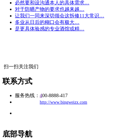
必然要和设沟通本人的具体需求…
对于防晒产物的要求也越来越…
让我们一同来深切领会这拆修11大常识…
多业从日后的糊口会有极大…
是更具体验感的专业酒馆或精…
扫一扫关注我们
联系方式
服务热线：
4
00-8888-417
公司
网址：
http://www.bingweizx.com
地址：福建省福州市仓山区建新镇台屿路198号华威商贸中心一
办公
期7#楼8层17商务
底部导航