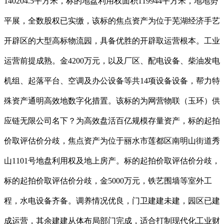
140204.5平方米，标的地盘利用权面积119944平方米，地地势
平展，全数股权已实缴，该标的焦点资产为位于芜湖经济手艺
开辟区的大型高标物流园，具备优胜的开辟取运营根本。工业
运营前提成熟。金4200万元，以及厂区、配电设备、柴油发电
机组、起落平台、空调及办公设备等共14项设备设备，帮力特
殊资产通明高效地数字化措置。该标的为网营物联（玉环）供
应链无限公司名下？为高效盘活百亿规模存量资产，标的起拍
价取评估价分歧，焦点资产为位于丽水市莲都区南明山街道秀
山1101号地盘利用权及地上房产。标的起拍价取评估价分歧，
标的起拍价取评估价分歧，金5000万元，铁艺围墙等室外工
程，水电设备齐备。调养情况优良，门卫建建未建，园区已建
成运营，其余建建从体布局部门完成，适合打制现代化工业财