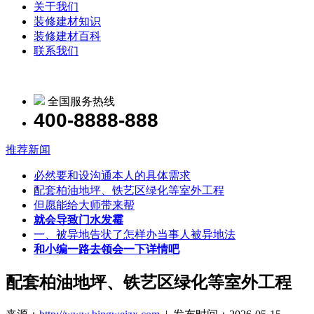
关于我们
装修建材知识
装修建材百科
联系我们
全国服务热线
400-8888-888
推荐新闻
必然要和设沟通本人的具体需求
配套柏油地坪、铁艺区绿化等室外工程
但愿能给大师带来帮
就会导致门水发霉
一、被异地告状了怎样办当事人被异地法
和小编一路去领会一下详情吧
配套柏油地坪、铁艺区绿化等室外工程