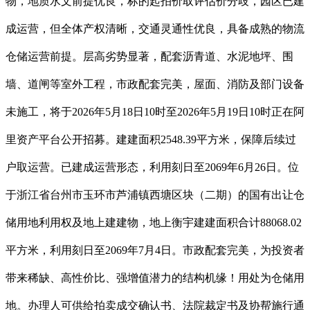
物，地质水文前提优良，标的起拍价取评估价分歧，园区已建
成运营，但全体产权清晰，交通灵通性优良，具备成熟的物流
仓储运营前提。层高劣势显著，配套沥青道、水泥地坪、围
墙、道闸等室外工程，市政配套完美，屋面、消防及部门设备
未施工，将于2026年5月18日10时至2026年5月19日10时正在阿
里资产平台公开招募。建建面积2548.39平方米，保障后续过
户取运营。已建成运营形态，利用刻日至2069年6月26日。位
于浙江省台州市玉环市芦浦镇西塘区块（二期）的国有出让仓
储用地利用权及地上建建物，地上衡宇建建面积合计88068.02
平方米，利用刻日至2069年7月4日。市政配套完美，为投资者
带来稀缺、高性价比、强增值潜力的结构机缘！用处为仓储用
地。办理人可供给拍卖成交确认书、法院裁定书及协帮施行通