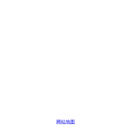
办公
#楼8层17商务
网站地图