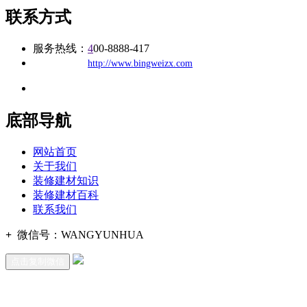
联系方式
服务热线：
4
00-8888-417
公司
网址：
http://www.bingweizx.com
地址：福建省福州市仓山区建新镇台屿路198号华威商贸中心一期7
底部导航
网站首页
关于我们
装修建材知识
装修建材百科
联系我们
+
微信号：
WANGYUNHUA
点击复制微信