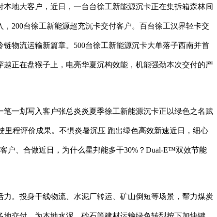
付本地大客户，近日，一台台徐工新能源沉卡正在集拆箱森林间
，200台徐工新能源超充沉卡交付客户。百台徐工汉界轻卡交
冷链物流运输新篇章。500台徐工新能源沉卡大单落子西南并首
穿越正在盘猴子上，电亮华夏沉构效能，机能强劲本次交付的产
一笔一划写入客户张总炎炎夏季徐工新能源沉卡正以绿色之名赋
驶里程评价成果。不惧炎暑沉压 跑出绿色高效新速近日，细心
、合做近日，为什么星邦能多干30%？Dual-E™双效节能
力。投身干线物流、水泥厂转运、矿山倒短等场景，帮力煤炭
多地交付，为本地水泥、砂石等建材运输绿色转型按下加快键。