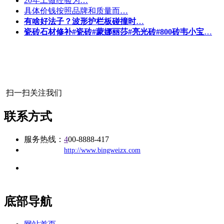
20年工做经验为…
具体价钱按照品牌和质量而…
有啥好法子？波形护栏板碰撞时
…
瓷砖石材修补#瓷砖#蒙娜丽莎#亮光砖#800砖韦小宝
…
扫一扫关注我们
联系方式
服务热线：
4
00-8888-417
公司
网址：
http://www.bingweizx.com
地址：福建省福州市仓山区建新镇台屿路198号华威商贸中心一
办公
期7#楼8层17商务
底部导航