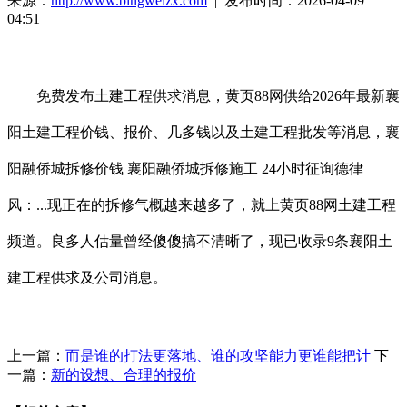
来源：
http://www.bingweizx.com
| 发布时间：2026-04-09
04:51
免费发布土建工程供求消息，黄页88网供给2026年最新襄
阳土建工程价钱、报价、几多钱以及土建工程批发等消息，襄
阳融侨城拆修价钱 襄阳融侨城拆修施工 24小时征询德律
风：...现正在的拆修气概越来越多了，就上黄页88网土建工程
频道。良多人估量曾经傻傻搞不清晰了，现已收录9条襄阳土
建工程供求及公司消息。
上一篇：
而是谁的打法更落地、谁的攻坚能力更谁能把计
下
一篇：
新的设想、合理的报价