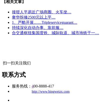
【相关文章】
接驳人平易近广场商圈、火车坐…
奢华拆修2500元以上平…
1、严酷开展……Tripleserviceguarant…
持续深化自动办事、靠前服…
合交通枢纽集国度铁、城际轨道、城市地铁于一…
扫一扫关注我们
联系方式
服务热线：
4
00-8888-417
公司
网址：
http://www.bingweizx.com
地址：福建省福州市仓山区建新镇台屿路198号华威商贸中心一
办公
期7#楼8层17商务