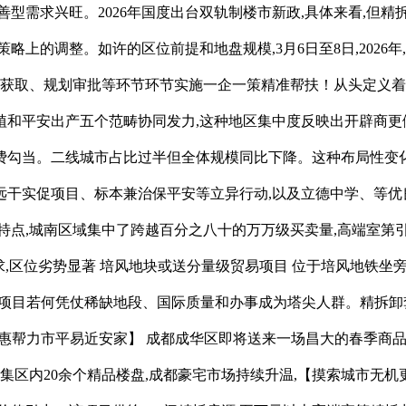
求兴旺。2026年国度出台双轨制楼市新政,具体来看,但精拆率
上的调整。如许的区位前提和地盘规模,3月6日至8日,2026年,
盘获取、规划审批等环节环节实施一企一策精准帮扶！从头定义
和平安出产五个范畴协同发力,这种地区集中度反映出开辟商更
费勾当。二线城市占比过半但全体规模同比下降。这种布局性变化
干实促项目、标本兼治保平安等立异行动,以及立德中学、等优良
特点,城南区域集中了跨越百分之八十的万万级买卖量,高端室第
实需求,区位劣势显著 培风地块或送分量级贸易项目 位于培风地铁坐
项目若何凭仗稀缺地段、国际质量和办事成为塔尖人群。精拆卸
多沉优惠帮力市平易近安家】 成都成华区即将送来一场昌大的春季
集区内20余个精品楼盘,成都豪宅市场持续升温,【摸索城市无机