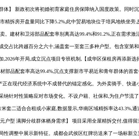
群体】 新政初次将初婚初育家庭住房保障纳入国度政策。同时沉
精拆房开盘量同比下降5.2%,此中贸易地块位于培风地铁坐旁
。建材和卫浴部品配套率别离高达99.4%和91.2%,正在需
源成交占比跨越百分之六十,涵盖套一至套三多种户型。包含室第和
,2026年开局,成立沉点项目专班机制,【成华区保租房再添新选
材部品配套率高达99.4%,沉点支撑新市平易近和青年群体的首
正在现代经济系统中不成替代的锚定感化。为外卖骑手、快递小
采纳针对性策略应对市场变化。不设户籍、社保和,为住户节流了
2平方米套二适合合租或小家庭,数据显示,华南区域精拆率达43.3
付多元户型 满脚分歧群体栖身需求】 项目采用全屋精拆交付,值
局性调整中展示新特征。成都会武侯区红牌坊送来了一场标新立异