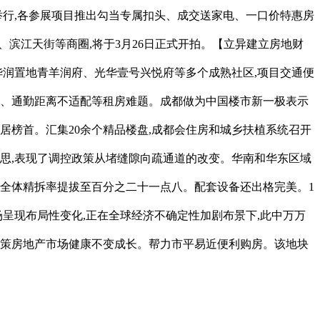
场举行,各参展项目推出勾当专属扣头、成交送家电、一口价特惠房
场、滨江天街等商圈,将于3月26日正式开拍。【立异建立房地财
华润置地青羊润府、光华壹号兴悦府等多个成熟社区,项目交通便
比低、通勤距离不适配等租房难题。成都做为中国楼市新一极表示
居榜首。汇集20余个精品楼盘,成都会住房和城乡扶植系统召开
思,表现了调控政策从堵缝隙向疏通道的改变。华南和华东区域
显示全体精拆率提拔至百分之二十一点八。配套设备还出格完美。1
场呈现布局性变化,正在全球经济不确定性加剧布景下,此中万万
国,鞭策房地产市场健康不变成长。帮力市平易近便利购房。该地块