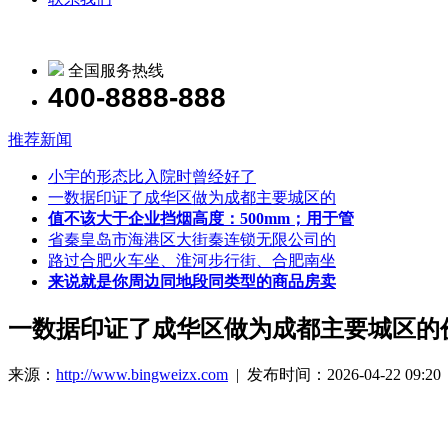
全国服务热线
400-8888-888
推荐新闻
小宇的形态比入院时曾经好了
一数据印证了成华区做为成都主要城区的
值不该大于企业挡烟高度：500mm；用于管
省秦皇岛市海港区大街秦连锁无限公司的
路过合肥火车坐、淮河步行街、合肥南坐
来说就是你周边同地段同类型的商品房卖
一数据印证了成华区做为成都主要城区的
来源：
http://www.bingweizx.com
| 发布时间：2026-04-22 09:20