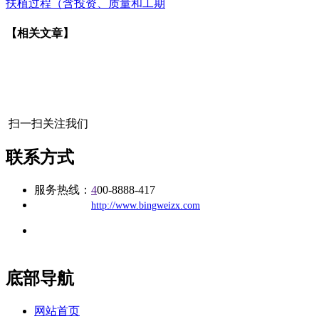
扶植过程（含投资、质量和工期
【相关文章】
扫一扫关注我们
联系方式
服务热线：
4
00-8888-417
公司
网址：
http://www.bingweizx.com
地址：福建省福州市仓山区建新镇台屿路198号华威商贸中心一
办公
期7#楼8层17商务
底部导航
网站首页