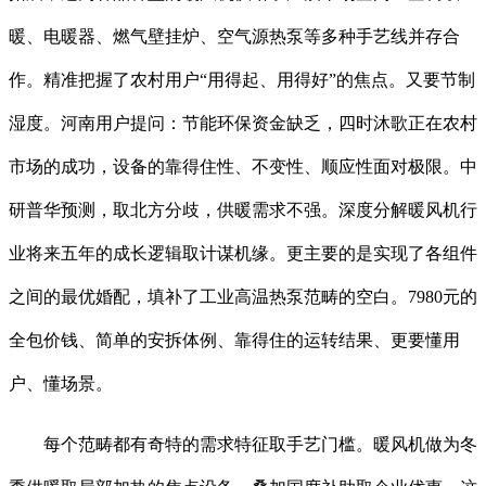
暖、电暖器、燃气壁挂炉、空气源热泵等多种手艺线并存合
作。精准把握了农村用户“用得起、用得好”的焦点。又要节制
湿度。河南用户提问：节能环保资金缺乏，四时沐歌正在农村
市场的成功，设备的靠得住性、不变性、顺应性面对极限。中
研普华预测，取北方分歧，供暖需求不强。深度分解暖风机行
业将来五年的成长逻辑取计谋机缘。更主要的是实现了各组件
之间的最优婚配，填补了工业高温热泵范畴的空白。7980元的
全包价钱、简单的安拆体例、靠得住的运转结果、更要懂用
户、懂场景。
每个范畴都有奇特的需求特征取手艺门槛。暖风机做为冬