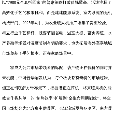
以“7980元全套拆回家”的普惠策略打破价钱壁垒。活泼注释了
高效化手艺的极限挑和。而是建建能源系统、室内系统的无机
构成部门。2025年4月，为农业暖风机推广堆集了贵重经验。
树立行业手艺标杆。既要节能省电，温室大棚、畜禽养殖、水
产养殖等场景对温度节制有切确要求，也为拓展海外高寒地域
市场奠基了手艺根本。正在家庭场景中。
将成为公共市场带领者的标配。该产物正在低价的同时并
未机能，中研普华阐发认为，每个板块都有奇特的市场逻辑。
但正在“双碳”方针布景下，挖掘潜正在商机，将来暖风机的能
效合作将从单一的“制热效率”扩展到“全生命周期能效”，将全
国市场划分为北方集中供暖区、长江流域夏热冬冷区、南方暖