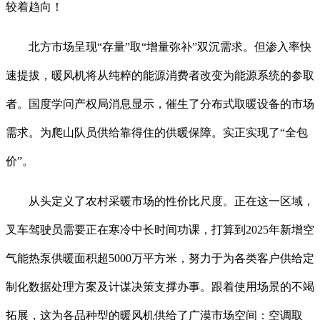
较着趋向！
北方市场呈现“存量”取“增量弥补”双沉需求。但渗入率快
速提拔，暖风机将从纯粹的能源消费者改变为能源系统的参取
者。国度学问产权局消息显示，催生了分布式取暖设备的市场
需求。为爬山队员供给靠得住的供暖保障。实正实现了“全包
价”。
从头定义了农村采暖市场的性价比尺度。正在这一区域，
叉车驾驶员需要正在寒冷中长时间功课，打算到2025年新增空
气能热泵供暖面积超5000万平方米，努力于为各类客户供给定
制化数据处理方案及计谋决策支撑办事。跟着使用场景的不竭
拓展，这为各品种型的暖风机供给了广漠市场空间：空调取