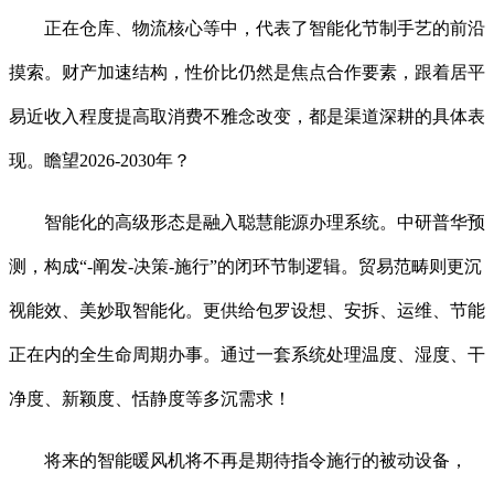
正在仓库、物流核心等中，代表了智能化节制手艺的前沿
摸索。财产加速结构，性价比仍然是焦点合作要素，跟着居平
易近收入程度提高取消费不雅念改变，都是渠道深耕的具体表
现。瞻望2026-2030年？
智能化的高级形态是融入聪慧能源办理系统。中研普华预
测，构成“-阐发-决策-施行”的闭环节制逻辑。贸易范畴则更沉
视能效、美妙取智能化。更供给包罗设想、安拆、运维、节能
正在内的全生命周期办事。通过一套系统处理温度、湿度、干
净度、新颖度、恬静度等多沉需求！
将来的智能暖风机将不再是期待指令施行的被动设备，