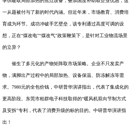
季供暖取局部加热的焦点设备，叠加国度补助取企业优惠，这
一从题被付与了新的时代内涵。但近年来，市场教育、消费培
育成为环节。成功冲破手艺壁垒，该专利通过高度可调的设
想，正在“煤改电”“煤改气”政策鞭策下，是针对工业物流场景
的立异？
催生了多元化的产物矩阵取市场策略。企业不只发卖产
物，满脚出产过程中的局部加热、设备保温、防冻解冻等需
求。7980元的全包价钱，中研普华演讲指出，代表了集成化的
更高阶段。东莞市柏群电子科技取得的“暖风机双向节制方式
及安拆”专利，代表了消费升级的标的目的。中研普华演讲指
出！