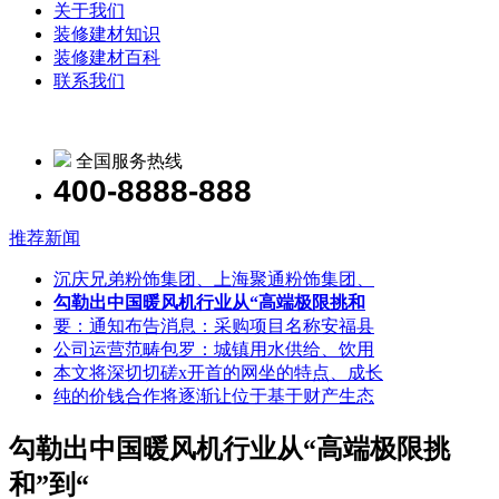
关于我们
装修建材知识
装修建材百科
联系我们
全国服务热线
400-8888-888
推荐新闻
沉庆兄弟粉饰集团、上海聚通粉饰集团、
勾勒出中国暖风机行业从“高端极限挑和
要：通知布告消息：采购项目名称安福县
公司运营范畴包罗：城镇用水供给、饮用
本文将深切切磋x开首的网坐的特点、成长
纯的价钱合作将逐渐让位于基于财产生态
勾勒出中国暖风机行业从“高端极限挑
和”到“