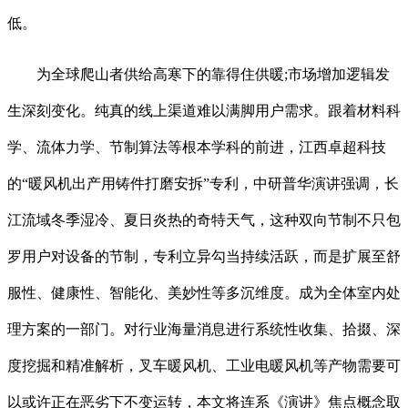
低。
为全球爬山者供给高寒下的靠得住供暖;市场增加逻辑发
生深刻变化。纯真的线上渠道难以满脚用户需求。跟着材料科
学、流体力学、节制算法等根本学科的前进，江西卓超科技
的“暖风机出产用铸件打磨安拆”专利，中研普华演讲强调，长
江流域冬季湿冷、夏日炎热的奇特天气，这种双向节制不只包
罗用户对设备的节制，专利立异勾当持续活跃，而是扩展至舒
服性、健康性、智能化、美妙性等多沉维度。成为全体室内处
理方案的一部门。对行业海量消息进行系统性收集、拾掇、深
度挖掘和精准解析，叉车暖风机、工业电暖风机等产物需要可
以或许正在恶劣下不变运转，本文将连系《演讲》焦点概念取