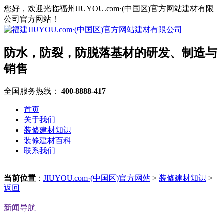
您好，欢迎光临福州JIUYOU.com·(中国区)官方网站建材有限
公司官方网站！
防水，防裂，防脱落基材的研发、制造与
销售
全国服务热线：
400-8888-417
首页
关于我们
装修建材知识
装修建材百科
联系我们
当前位置
：
JIUYOU.com·(中国区)官方网站
>
装修建材知识
>
返回
新闻导航