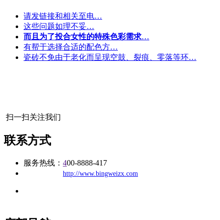
请发链接和相关至电…
这些问题如理不妥…
而且为了投合女性的特殊色彩需求
…
有帮于选择合适的配色方…
瓷砖不免由于老化而呈现空鼓、裂痕、零落等环…
扫一扫关注我们
联系方式
服务热线：
4
00-8888-417
公司
网址：
http://www.bingweizx.com
地址：福建省福州市仓山区建新镇台屿路198号华威商贸中心一
办公
期7#楼8层17商务