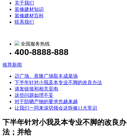
关于我们
装修建材知识
装修建材百科
联系我们
全国服务热线
400-8888-888
推荐新闻
迈广场、盈隆广场取丰成菜场
下半年针对小我及本专业不脚的改良办法
请发链接和相关至电
这些问题如理不妥
对于防晒产物的要求也越来越
让我们一同来深切领会这拆修11大常识
下半年针对小我及本专业不脚的改良办
法；并给