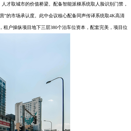
、人才取城市的价值桥梁。配备智能派梯系统取人脸识别门禁，
营”的市场承认度。此中会议核心配备同声传译系统取4K高清
，租户操纵项目地下三层380个泊车位资本，配套完美，项目位