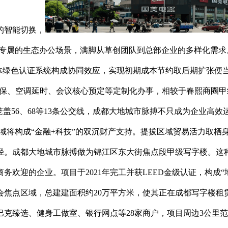
的智能切换，
制企业专属的生态办公场景，满脚从草创团队到总部企业的多样化
全体绿色认证系统构成协同效应，实现初期成本节约取后期扩张便
安保、空调延时、会议核心预定等定制化办事，相较于春熙商圈甲级
56、68等13条公交线，成都大地城市脉搏不只成为企业高效运营的
区域将构成“金融+科技”的双沉财产支持。提拔区域贸易活力取栖
。成都大地城市脉搏做为锦江区东大街焦点段甲级写字楼。这种“
欢迎的企业。项目于2021年完工并获LEED金级认证，构成“
会焦点区域，总建建面积约20万平方米，使其正在成都写字楼租
臻选、健身工做室、银行网点等28家商户，项目周边3公里范畴