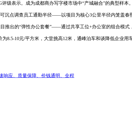
评级表示。成为成都商办写字楼市场中“产城融合”的典型样本。可
时可沉点调查员工通勤半径——以项目为核心3公里半径内笼盖春
心项目推出的“弹性办公套餐”——通过共享工位+办公室的组合
.5-10元/平方米，大堂挑高12米，通峰泊车和谈降低企业用车
速响应、质量保障、价钱通明、全程‌