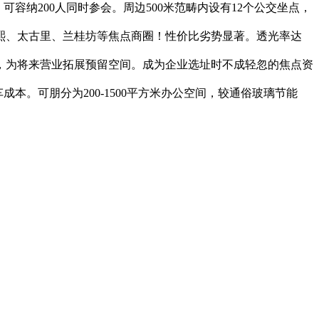
容纳200人同时参会。周边500米范畴内设有12个公交坐点，
熙、太古里、兰桂坊等焦点商圈！性价比劣势显著。透光率达
模式，为将来营业拓展预留空间。成为企业选址时不成轻忽的焦点资
成本。可朋分为200-1500平方米办公空间，较通俗玻璃节能