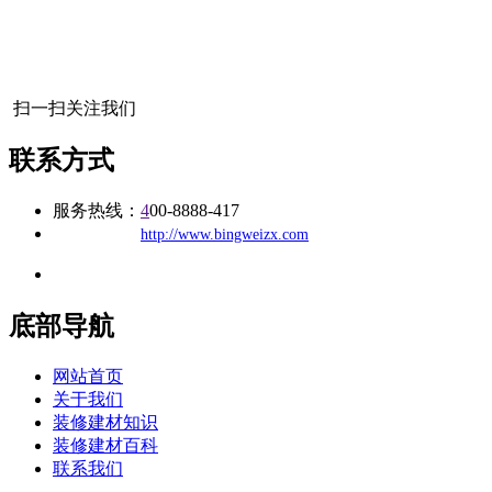
扫一扫关注我们
联系方式
服务热线：
4
00-8888-417
公司
网址：
http://www.bingweizx.com
地址：福建省福州市仓山区建新镇台屿路198号华威商贸中心一期7
底部导航
网站首页
关于我们
装修建材知识
装修建材百科
联系我们