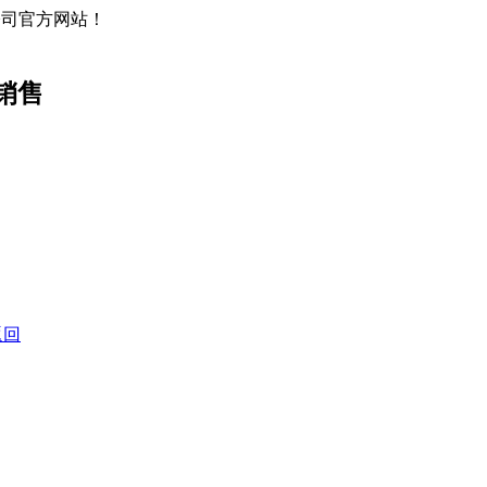
限公司官方网站！
销售
返回