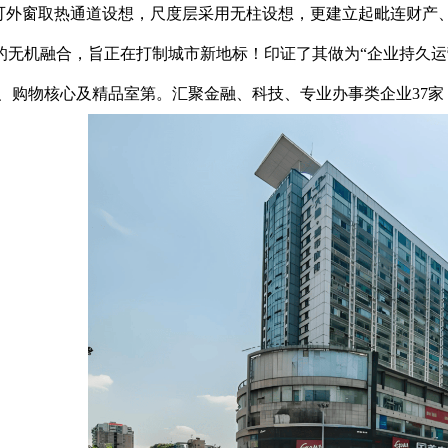
外窗取热通道设想，尺度层采用无柱设想，更建立起毗连财产
无机融合，旨正在打制城市新地标！印证了其做为“企业持久运
楼、购物核心及精品室第。汇聚金融、科技、专业办事类企业37家