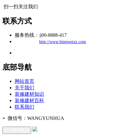
扫一扫关注我们
联系方式
服务热线：
4
00-8888-417
公司
网址：
http://www.bingweizx.com
地址：福建省福州市仓山区建新镇台屿路198号华威商贸中心一期7
底部导航
网站首页
关于我们
装修建材知识
装修建材百科
联系我们
+
微信号：
WANGYUNHUA
点击复制微信