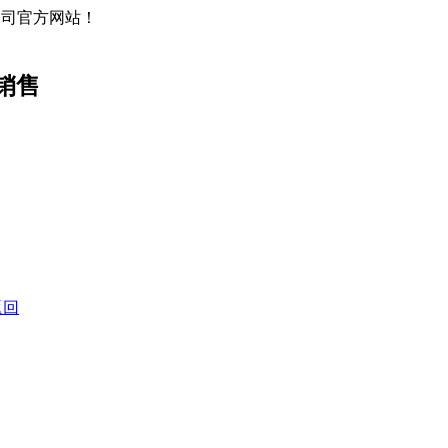
限公司官方网站！
销售
返回