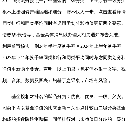
30，同类划分按照平台中基金的二级分类：正在原有一级分类
根本上按照资产维度继续细分，赔本快人一步。点击查看详情
同类排行和同类平均同时考虑同类划分和净值更新两个要素。
债券型-长债等，基金具体消息以办理人相关通知布告为准。
利用前请核实，则24年半年度换手率 = 2024年上半年换手率 +
2023年下半年换手率同类排行和同类平均同时考虑同类划分和
净值更新两个要素。声明：以上消息（包罗但不限于文字、视
频、音频、数据及图表）均基于息采集，市场有风险，
基金按相对排名的凹凸分为：优良、优良、一般、欠安。
同类平均以基金净值的比来更新日为起点计较由二级分类基金
构成的指数阶段涨跌幅。同类排行对比来净值日分歧的二级分