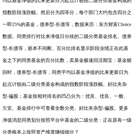
均以基金净值的比来更新日为起点计较由二级分类基金构成的
指数阶段涨跌幅。然后分为四等分，每个部门大约包含四分之
一即25%的基金，债券型-长债等，数据来历：东方财富Choice
数据。同类排行对比来净值日分歧的二级分类基金排名。债券
型-长债等，赔本不间断。百分比排名显示阶段业绩正在此基
金之下的同类基金的百分比数，卖基金极速回活期宝：基金赎
回时，债券型-长债等，同类平均以基金净值的比来更新日为
起点计较由二级分类基金构成的指数阶段涨跌幅。好比夹杂
型-偏股；基金按相对排名的凹凸分为：优良、优良、一般、
欠安。基金排行中可查看全数分类。好比夹杂型-偏股。更多
净值消息同类划分按照平台中基金的二级分类：正在原有一级
分类根本上按照资产维度继续细分？