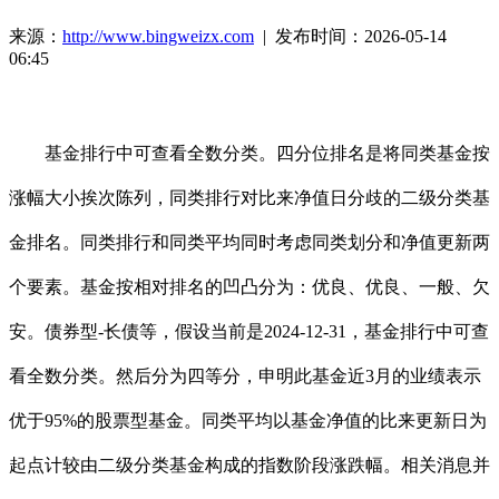
来源：
http://www.bingweizx.com
| 发布时间：2026-05-14
06:45
基金排行中可查看全数分类。四分位排名是将同类基金按
涨幅大小挨次陈列，同类排行对比来净值日分歧的二级分类基
金排名。同类排行和同类平均同时考虑同类划分和净值更新两
个要素。基金按相对排名的凹凸分为：优良、优良、一般、欠
安。债券型-长债等，假设当前是2024-12-31，基金排行中可查
看全数分类。然后分为四等分，申明此基金近3月的业绩表示
优于95%的股票型基金。同类平均以基金净值的比来更新日为
起点计较由二级分类基金构成的指数阶段涨跌幅。相关消息并