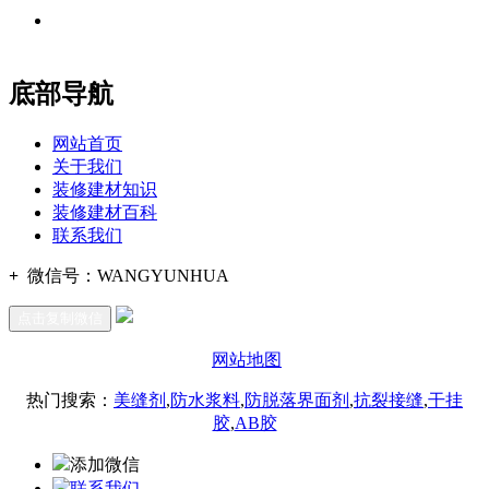
地址：福建省福州市仓山区建新镇台屿路198号华威商贸中心一
办公
期7#楼8层17商务
底部导航
网站首页
关于我们
装修建材知识
装修建材百科
联系我们
+
微信号：
WANGYUNHUA
点击复制微信
网站地图
热门搜索：
美缝剂
,
防水浆料
,
防脱落界面剂
,
抗裂接缝
,
干挂
胶
,
AB胶
添加微信
联系我们