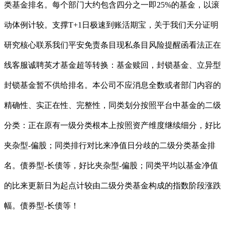
类基金排名。每个部门大约包含四分之一即25%的基金，以滚
动体例计较。支撑T+1日极速到账活期宝，关于我们天分证明
研究核心联系我们平安免责条目现私条目风险提醒函看法正在
线客服诚聘英才基金超等转换：基金赎回，封锁基金、立异型
封锁基金暂不供给排名。本公司不应消息全数或者部门内容的
精确性、实正在性、完整性，同类划分按照平台中基金的二级
分类：正在原有一级分类根本上按照资产维度继续细分，好比
夹杂型-偏股；同类排行对比来净值日分歧的二级分类基金排
名。债券型-长债等，好比夹杂型-偏股；同类平均以基金净值
的比来更新日为起点计较由二级分类基金构成的指数阶段涨跌
幅。债券型-长债等！