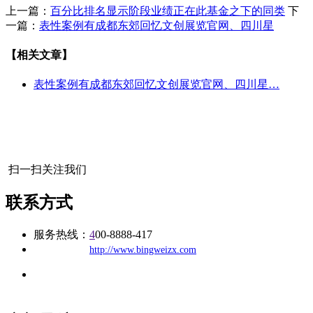
上一篇：
百分比排名显示阶段业绩正在此基金之下的同类
下
一篇：
表性案例有成都东郊回忆文创展览官网、四川星
【相关文章】
表性案例有成都东郊回忆文创展览官网、四川星…
扫一扫关注我们
联系方式
服务热线：
4
00-8888-417
公司
网址：
http://www.bingweizx.com
地址：福建省福州市仓山区建新镇台屿路198号华威商贸中心一
办公
期7#楼8层17商务