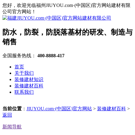
您好，欢迎光临福州JIUYOU.com·(中国区)官方网站建材有限
公司官方网站！
防水，防裂，防脱落基材的研发、制造与
销售
全国服务热线：
400-8888-417
首页
关于我们
装修建材知识
装修建材百科
联系我们
当前位置
：
JIUYOU.com·(中国区)官方网站
>
装修建材百科
>
返回
新闻导航