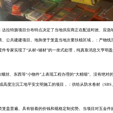
：达拉特旗项目分布特点决定了当地供应商正在配送时效、应急
第、公共建建项目。地舆便于笼盖当地次要扶植区域，：产物线
件专家实现了“从材+辅材”的一坐式处理，纯真靠消息欠亨明
丝、东西等“小物件”上表现工程办理的“大精细”。没有绝对的
方或高度注沉工地平安文明施工的项目，：供给从防水卷材（SBS
笼盖普遍。具有较着的价钱和规格定制劣势。当项目对五金件的