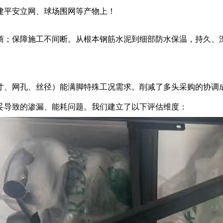
建平安立网、球场围网等产物上！
；保障施工不间断。从根本钢筋水泥到细部防水保温，持久、深
网孔、丝径）能满脚特殊工况需求。削减了多头采购的协调成本
妥导致的渗漏、能耗问题。我们建立了以下评估维度：