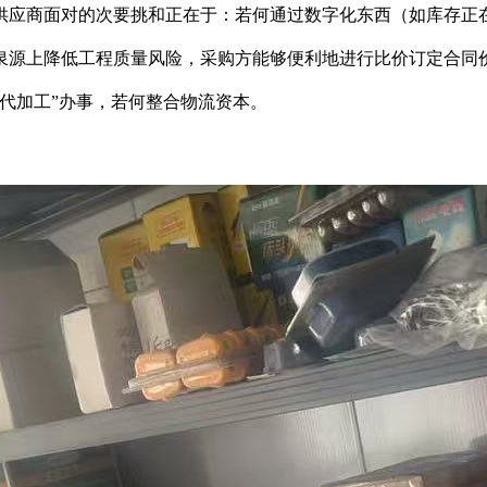
应商面对的次要挑和正在于：若何通过数字化东西（如库存正在
泉源上降低工程质量风险，采购方能够便利地进行比价订定合同
代加工”办事，若何整合物流资本。