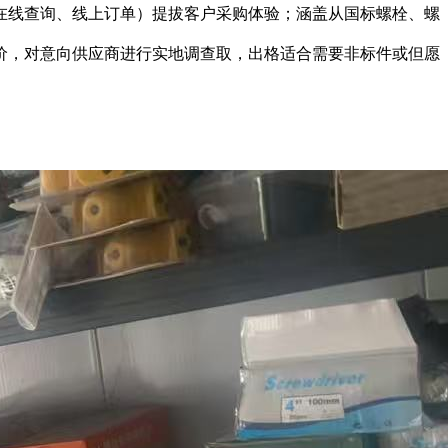
线查询、线上订单）提拔客户采购体验；涵盖从国标螺栓、螺
价，对意向供应商进行实地调查取，出格适合需要非标件或但愿