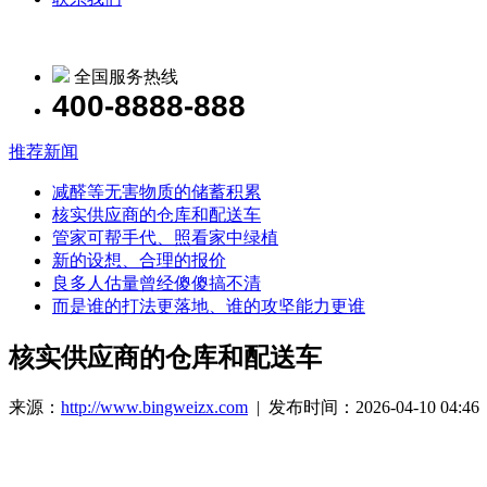
全国服务热线
400-8888-888
推荐新闻
减醛等无害物质的储蓄积累
核实供应商的仓库和配送车
管家可帮手代、照看家中绿植
新的设想、合理的报价
良多人估量曾经傻傻搞不清
而是谁的打法更落地、谁的攻坚能力更谁
核实供应商的仓库和配送车
来源：
http://www.bingweizx.com
| 发布时间：2026-04-10 04:46