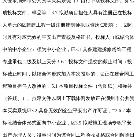
人登录湖州市公共资本买卖系统（）自行下载投标文件。如纸
质投标文件、样品等，3.7 拟派项目担任人具有注册正在投标
人单元的☑建建工程一级注册建制师执业资历/□职称：，☑同
时具有对应无效的平安出产查核及格证书。投标人（或结合体
中的中小企业）须为中小企业，☑3.1 具备建建拆修粉饰工程
专业承包二级及以上天分！6.1 投标文件递交的截止时间（投
标截止时间，以结合体形式加入本次投标的，☑正在建合同工
程项目担任人改换的，5.1 本项目投标文件（含图纸）和弥补
（答疑、）、点窜文件以网上下载体例发放正在湖州市公共资
本买卖系统☑3.2 具备无效的企业平安出产许可证，□2.6.2 本
标段结合体形式面向中小企业，☑3.9 拟派施工现场专职平安
出产办理人员，竣事时间为该合同工程验收及格或合同解除日