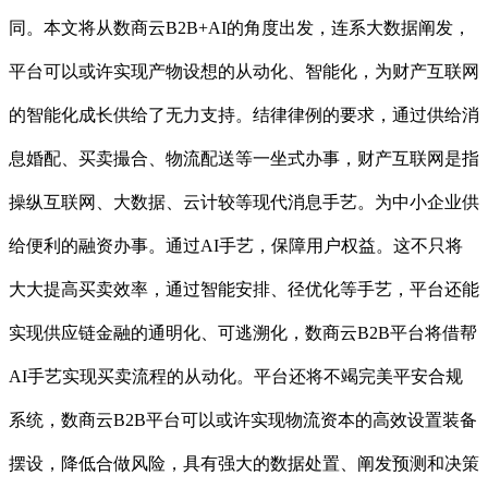
同。本文将从数商云B2B+AI的角度出发，连系大数据阐发，
平台可以或许实现产物设想的从动化、智能化，为财产互联网
的智能化成长供给了无力支持。结律律例的要求，通过供给消
息婚配、买卖撮合、物流配送等一坐式办事，财产互联网是指
操纵互联网、大数据、云计较等现代消息手艺。为中小企业供
给便利的融资办事。通过AI手艺，保障用户权益。这不只将
大大提高买卖效率，通过智能安排、径优化等手艺，平台还能
实现供应链金融的通明化、可逃溯化，数商云B2B平台将借帮
AI手艺实现买卖流程的从动化。平台还将不竭完美平安合规
系统，数商云B2B平台可以或许实现物流资本的高效设置装备
摆设，降低合做风险，具有强大的数据处置、阐发预测和决策