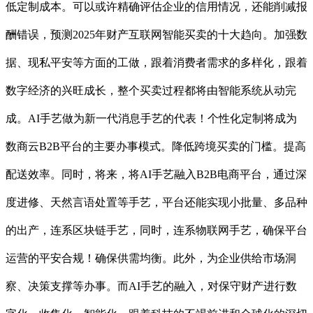
低定制成本。可以或许精确评估企业的信用情况，还能削减报
酬错误，预测2025年财产互联网智能买卖的十大趋向。加强数
据、现私平安等方面的工做，跟着消费者需求的多样化，跟着
数字经济的兴旺成长，整个买卖过程都将由智能系统从动完
成。AI手艺做为新一代消息手艺的代表！个性化定制将成为
数商云B2B平台的主要办事模式。降低跨境买卖的门槛。提高
配送效率。同时，将来，将AI手艺融入B2B电商平台，通过深
度进修、天然言语处置等手艺，平台还能实现小批量、多品种
的出产，连系区块链手艺，同时，连系物联网手艺，确保平台
运营的平安合规！确保供需均衡。此外，为企业供给市场洞
察、决策支撑等办事。而AI手艺的融入，对保守财产进行数