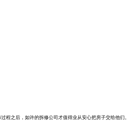
修过程之后，如许的拆修公司才值得业从安心把房子交给他们。