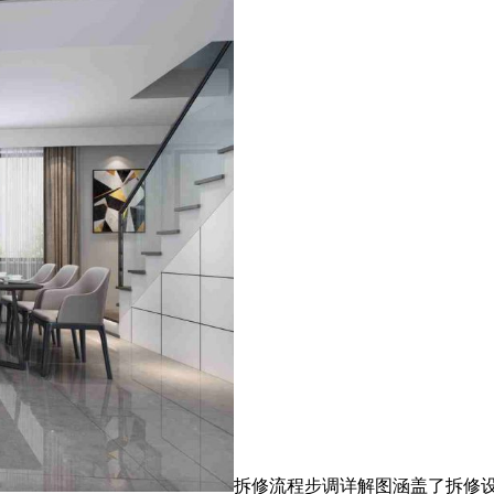
拆修流程步调详解图涵盖了拆修