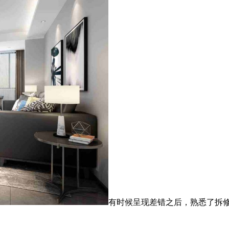
有时候呈现差错之后，熟悉了拆