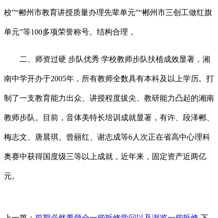
校”“郴州市教育讲授质量办理先辈单元”“郴州市三创工做红旗
单元”等100多项荣誉称号。结构合理，
二、师资过硬 步队优秀 学校教师步队扶植成效显著，湘
南中学开办于2005年，所有教师全数具有本科及以上学历。打
制了一支教育能力出众、讲授程度拔尖、教研能力凸起的湘南
教师步队。目前，音体美特长培训成就显著，有许、段泽郴、
梅志文、唐晨琪、曾丽红、谢志成等6人次正在省高中心理科
奥赛中获得国度级三等以上成就，近年来，固定资产近两亿
元。
上一篇：
前期必然要领会一些拆修学问以及浏览一些拆修
下