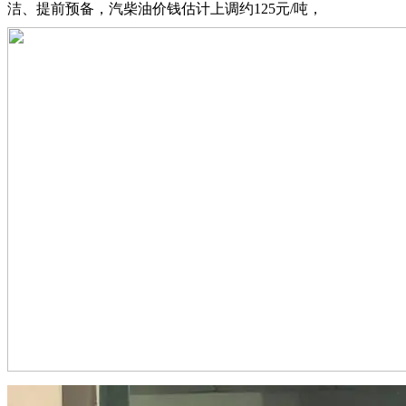
洁、提前预备，汽柴油价钱估计上调约125元/吨，