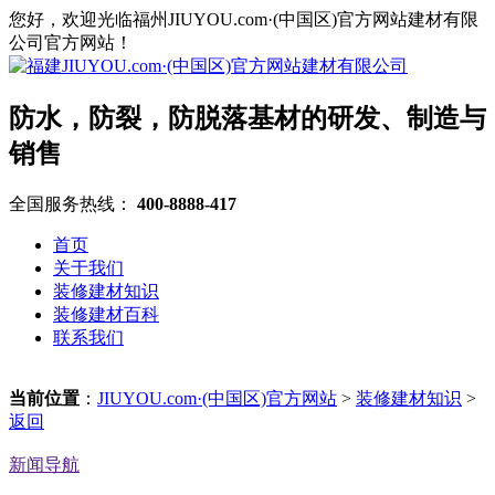
您好，欢迎光临福州JIUYOU.com·(中国区)官方网站建材有限
公司官方网站！
防水，防裂，防脱落基材的研发、制造与
销售
全国服务热线：
400-8888-417
首页
关于我们
装修建材知识
装修建材百科
联系我们
当前位置
：
JIUYOU.com·(中国区)官方网站
>
装修建材知识
>
返回
新闻导航