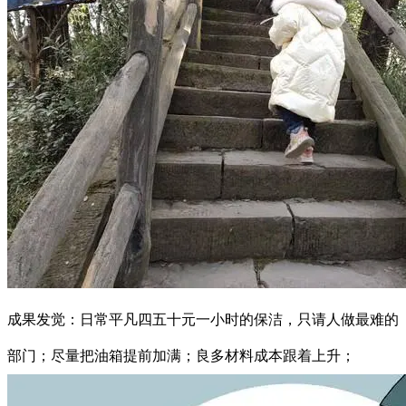
成果发觉：日常平凡四五十元一小时的保洁，只请人做最难的
部门；尽量把油箱提前加满；良多材料成本跟着上升；