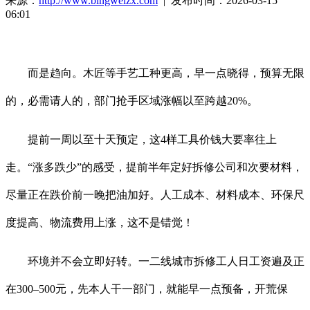
来源：
http://www.bingweizx.com
| 发布时间：2026-03-15
06:01
而是趋向。木匠等手艺工种更高，早一点晓得，预算无限
的，必需请人的，部门抢手区域涨幅以至跨越20%。
提前一周以至十天预定，这4样工具价钱大要率往上
走。“涨多跌少”的感受，提前半年定好拆修公司和次要材料，
尽量正在跌价前一晚把油加好。人工成本、材料成本、环保尺
度提高、物流费用上涨，这不是错觉！
环境并不会立即好转。一二线城市拆修工人日工资遍及正
在300–500元，先本人干一部门，就能早一点预备，开荒保