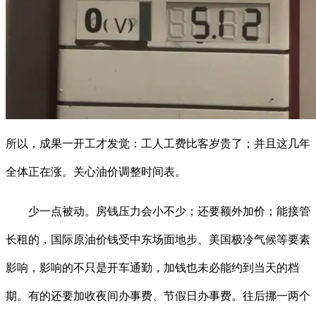
所以，成果一开工才发觉：工人工费比客岁贵了；并且这几年
全体正在涨。关心油价调整时间表。
少一点被动。房钱压力会小不少；还要额外加价；能接管
长租的，国际原油价钱受中东场面地步、美国极冷气候等要素
影响，影响的不只是开车通勤，加钱也未必能约到当天的档
期。有的还要加收夜间办事费、节假日办事费。往后挪一两个