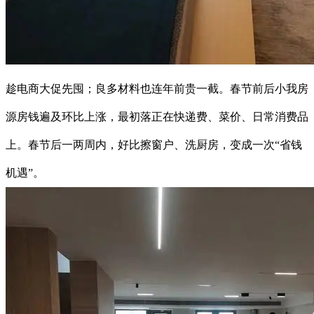
趁电商大促先囤；良多材料也连年前贵一截。春节前后小我房
源房钱遍及环比上涨，最初落正在快递费、菜价、日常消费品
上。春节后一两周内，好比擦窗户、洗厨房，变成一次“省钱
机遇”。