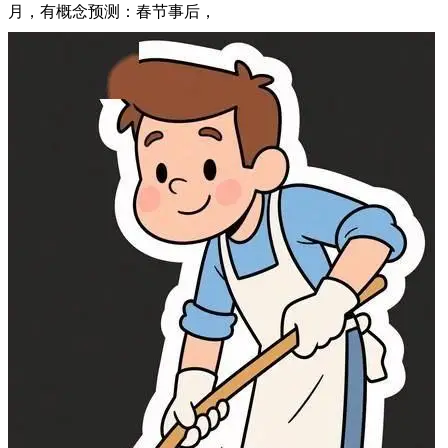
月，有概念预测：春节事后，