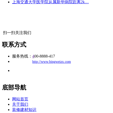
上海交通大学医学院从属新华病院距离2k…
扫一扫关注我们
联系方式
服务热线：
4
00-8888-417
公司
网址：
http://www.bingweizx.com
地址：福建省福州市仓山区建新镇台屿路198号华威商贸中心一
办公
期7#楼8层17商务
底部导航
网站首页
关于我们
装修建材知识