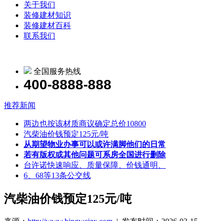
关于我们
装修建材知识
装修建材百科
联系我们
全国服务热线
400-8888-888
推荐新闻
两边也按该材质商议确定总价10800
汽柴油价钱预定125元/吨
从期望物业办事可以或许满脚他们的日常
若有版权或其他问题可系房全国进行删除
台许诺快速响应、质量保障、价钱通明、
6、68等13条公交线
汽柴油价钱预定125元/吨