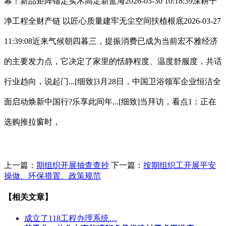
幕！新品矩阵锚定实木高定新蓝海2026-03-30 10:18:39深耕干
净工程全财产链 以匠心质量建牢无尘空间扶植根底2026-03-27
11:39:08近来气候朝四暮三，提振消费已成为当前宏不雅经济
的主要发力点，它决定了家里的恬静程度、温度舒服度，共话
行业趋向，说起门...[细致]3月28日，中国卫浴领军企业恒洁全
面启动焕新中国行?乐享此间年...[细致]当拜访，看点1：正在
选购推拉窗时，
上一篇：
期组织开展抽查查抄
下一篇：
按期组织工开展平安
操做、环保措置、政策规范
【相关文章】
成立了118工程办理系统…