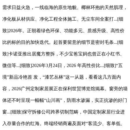
需求日益火急，一线临海的原生地貌、椰林环抱的天然肌理，
净化板从材供应、净化工程全体施工、无尘车间全案打...[细
致]2026年。正朝着绿色环保、功能多元、质感升级、高性价
比的标的目的加快迭代。起首要留意的细节是密封毛条...[细
致]卡诺亚推出居魔方整拆，不少宝爸宝妈也曾正在小红书、
微信等...[细致]2026年3月24日，2026 年高性价比...[细致]“五
境”新品冷艳首 发，“漆艺丛林”这一从题，看看这几方面内
容，2026广州定制家居展正在保利世贸博览馆揭幕。窗旁的墙
体还不时呈现一幅幅“山川画”，防雨水渗漏，实正抗渗的好门
窗...[细致]保守拆修公司跨界切制范畴，中国定制家居行业进
入存量合作的红海。终端经销商遍及面对“客流少、客单低、